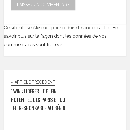
Ce site utilise Akismet pour réduire les indésirables.
En
savoir plus sur la façon dont les données de vos
commentaires sont traitées
.
« ARTICLE PRÉCÉDENT
1WIN : LIBÉRER LE PLEIN
POTENTIEL DES PARIS ET DU
JEU RESPONSABLE AU BÉNIN