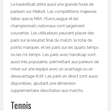
Le basketball attire aussi une grande foule de
parieurs sur Melbet. Les compétitions majeures
telles que la NBA, l’EuroLeague et les
championnats nationaux sont largement
couvertes. Les utilisateurs peuvent placer des
paris sur le résultat final du match, le total de
points marqués, et les paris sur les quarts temps
ou les mi-temps. Les paris avec handicap sont
aussi très populaires, permettant aux parieurs de
miser sur une équipe avec un avantage ou un
désavantage fictif. Les paris en direct sont aussi
disponibles, ajoutant une dimension
supplémentaire d’excitation aux matchs.
Tennis