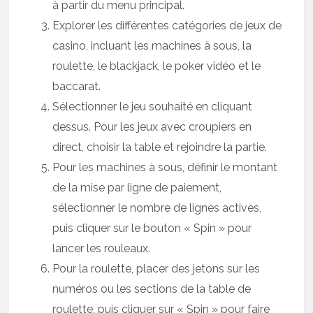
à partir du menu principal.
Explorer les différentes catégories de jeux de
casino, incluant les machines à sous, la
roulette, le blackjack, le poker vidéo et le
baccarat.
Sélectionner le jeu souhaité en cliquant
dessus. Pour les jeux avec croupiers en
direct, choisir la table et rejoindre la partie.
Pour les machines à sous, définir le montant
de la mise par ligne de paiement,
sélectionner le nombre de lignes actives,
puis cliquer sur le bouton « Spin » pour
lancer les rouleaux.
Pour la roulette, placer des jetons sur les
numéros ou les sections de la table de
roulette, puis cliquer sur « Spin » pour faire