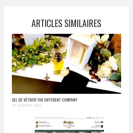
ARTICLES SIMILAIRES
SEL DE VÉTIVER THE DIFFERENT COMPANY
11 octobre 2021