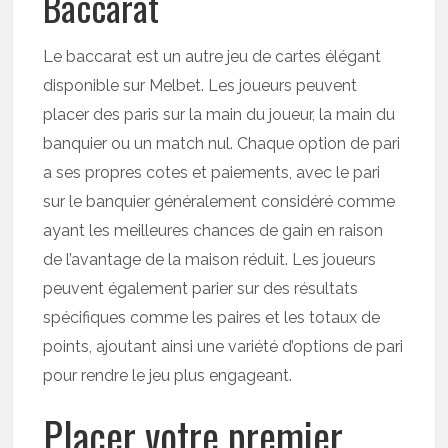
Baccarat
Le baccarat est un autre jeu de cartes élégant
disponible sur Melbet. Les joueurs peuvent
placer des paris sur la main du joueur, la main du
banquier ou un match nul. Chaque option de pari
a ses propres cotes et paiements, avec le pari
sur le banquier généralement considéré comme
ayant les meilleures chances de gain en raison
de l’avantage de la maison réduit. Les joueurs
peuvent également parier sur des résultats
spécifiques comme les paires et les totaux de
points, ajoutant ainsi une variété d’options de pari
pour rendre le jeu plus engageant.
Placer votre premier