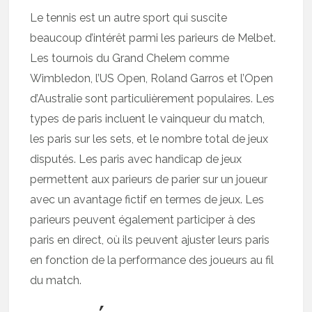
Le tennis est un autre sport qui suscite
beaucoup d’intérêt parmi les parieurs de Melbet.
Les tournois du Grand Chelem comme
Wimbledon, l’US Open, Roland Garros et l’Open
d’Australie sont particulièrement populaires. Les
types de paris incluent le vainqueur du match,
les paris sur les sets, et le nombre total de jeux
disputés. Les paris avec handicap de jeux
permettent aux parieurs de parier sur un joueur
avec un avantage fictif en termes de jeux. Les
parieurs peuvent également participer à des
paris en direct, où ils peuvent ajuster leurs paris
en fonction de la performance des joueurs au fil
du match.