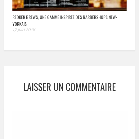
REDKEN BREWS, UNE GAMME INSPIRÉE DES BARBERSHOPS NEW-
YORKAIS
17 juin 2018
LAISSER UN COMMENTAIRE