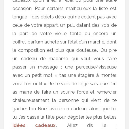
cadeaux qu’on a eu à Noël ou pour une autre
occasion. Pour certains malheureux la liste est
longue : des objets déco qui ne collent pas avec
celle de votre appart’, un pull datant des 70’s de
la part de votre vieille tante ou encore un
coffret parfum acheté sur l’étal d’un marché, dont
la composition est plus que douteuse… Ou pire
un cadeau de madame qui veut vous faire
passer un message : une perceuse/visseuse
avec un petit mot « t’as une étagère à monter,
voilà ton outil ». Je te vois de là, je sais que t’en
as marre de faire un sourire forcé et remercier
chaleureusement la personne qui vient de te
gâcher ton Noël avec son cadeau, alors que toi
tu t’es cassé la tête pour dégoter les plus belles
idées cadeaux
… Allez dis le :