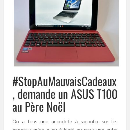
#StopAuMauvaisCadeaux
, demande un ASUS T100
au Père Noël
On a tous une anecdote à raconter sur les