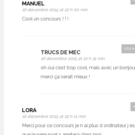
MANUEL
16 décembre 2015 at 22 h 00 min
Cool un concours ! ! !
RÉPO
TRUCS DE MEC
16 décembre 2015 at 22 h 31 min
oh oui c’est trop cool, mais avec un bonjou
merci ça serait mieux !
LORA
16 décembre 2015 at 22 h 11 min
Merci pour ce concours je n ai plus d ordinateur j e
que le pere noel s arretera chez moi