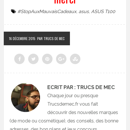
#StopAuxMauvaisCadeaux
,
asus
,
ASUS T100
16 DÉCEMBRE 2015
PAR TRUCS DE MEC
ECRIT PAR : TRUCS DE MEC
Chaque jour ou presque
Trucsdemec.fr vous fait
découvrir des nouvelles marques
(de mode ou cosmétique), des conseils, des bonne
adresses, des bon plans et jeux concours.