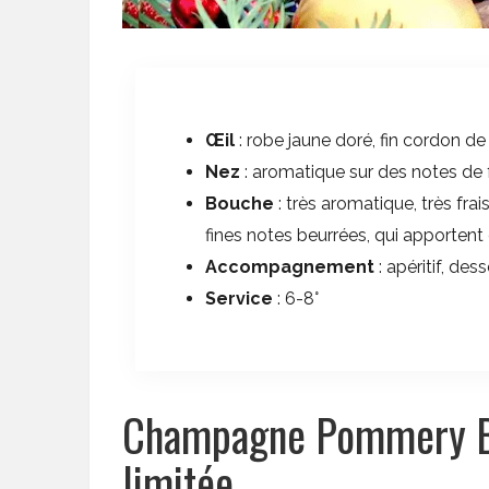
Œil
: robe jaune doré, fin cordon de
Nez
: aromatique sur des notes de f
Bouche
: très aromatique, très fra
fines notes beurrées, qui apportent 
Accompagnement
: apéritif, des
Service
: 6-8°
Champagne Pommery Br
limitée