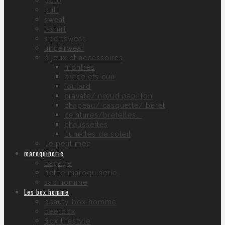
polo
pull
sweat
t-shirt
sportswear
unde’rwear
bijoux et accessoires
montres
bracelets cuir
foulard
cravate/ nœud papillon
chapeau/ casquette/ béret
ceintures/bretelles….
chaussettes
Lunettes de soleil
Le petit mec
maroquinerie
bagage
petite maroquinerie
sac homme
Les box homme
beauty box homme
beerbox
Box lifestyle