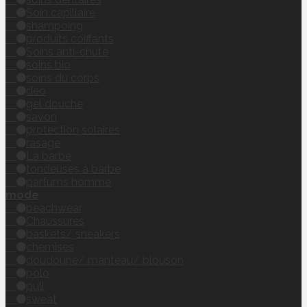
Soin capillaire
shampoing
produits coiffants
Soins anti-chute
soins bio
soins du corps
déo
gel douche
savon
protection solaires
rasage
La barbe
tondeuses à barbe
parfums homme
mode
beachwear
Chaussures
baskets/ sneakers
chemises
doudoune/ manteau/ blouson
polo
pull
sweat