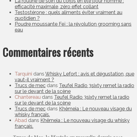
La routine de soin du corps en été pour homme :
efficacité maximale, zéro effet collant
Testostérone : quels aliments éviter vraiment au
quotidien ?
Poudre moussante Feï : la révolution grooming sans
eau
Commentaires récents
Tarquini
dans
Whisky Lefort : avis et dégustation, que
vaut-il vraiment ?
Trucs de mec
dans
Teufel Radio 3sixty remet la radio
sur le devant de la scène
Chantereau
dans
Teufel Radio 3sixty remet la radio
sur le devant de la scène
Trucs de mec
dans
Khêmeia : Le nouveau visage du
whisky français.
Abad
dans
Khêmeia : Le nouveau visage du whisky
français.