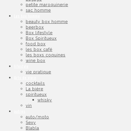
petite maroquinerie
sac homme
Les box homme
beauty box homme
beerbox
Box lifestyle
Box Spiritueux
food box
les box café
les boxs coquines
wine box
lifestyle
vie pratique
Arts de vivre
cocktails
La bière
spiritueux
whisky
vin
autres
auto/moto
Sexy
Blabla