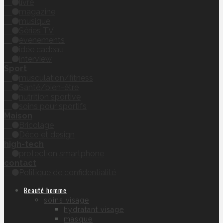
livre
magazine
musique
Séries TV
évènements
idée cadeau
interview
Sport
musculation/fitness
Santé/bien-être
nutrition sportive
soins pour sportifs
Maison
Bricolage
Déco et design
high-tech
protection smartphone
contact
Politique de confidentialité
Beauté homme
soins visage
hydratant visage
masque