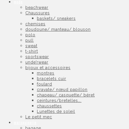
mode
beachwear
Chaussures
baskets/ sneakers
chemises
doudoune/ manteau/ blouson
polo
pull
sweat
t-shirt
sportswear
unde’rwear
bijoux et accessoires
montres
bracelets cuir
foulard
cravate/ nœud papillon
chapeau/ casquette/ béret
ceintures/bretelles….
chaussettes
Lunettes de soleil
Le petit mec
maroquinerie
bagage