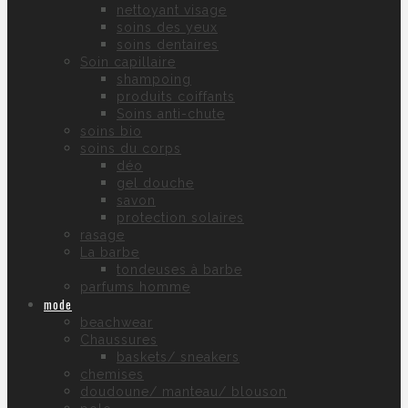
nettoyant visage
soins des yeux
soins dentaires
Soin capillaire
shampoing
produits coiffants
Soins anti-chute
soins bio
soins du corps
déo
gel douche
savon
protection solaires
rasage
La barbe
tondeuses à barbe
parfums homme
mode
beachwear
Chaussures
baskets/ sneakers
chemises
doudoune/ manteau/ blouson