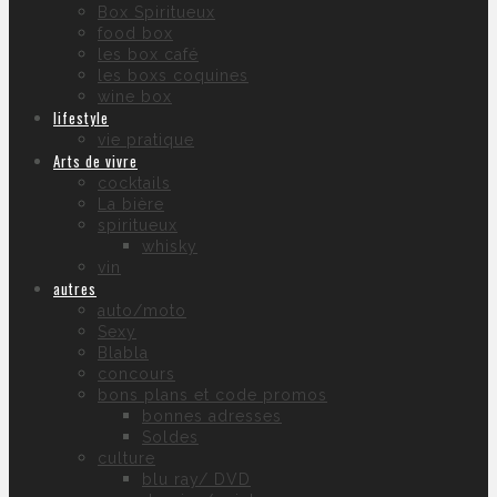
Box Spiritueux
food box
les box café
les boxs coquines
wine box
lifestyle
vie pratique
Arts de vivre
cocktails
La bière
spiritueux
whisky
vin
autres
auto/moto
Sexy
Blabla
concours
bons plans et code promos
bonnes adresses
Soldes
culture
blu ray/ DVD