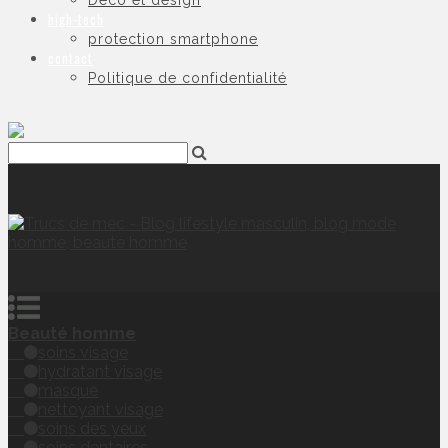
Déco et design
high-tech
protection smartphone
contact
Politique de confidentialité
Beauté homme
soins visage
hydratant visage
masque
nettoyant visage
soins des yeux
soins dentaires