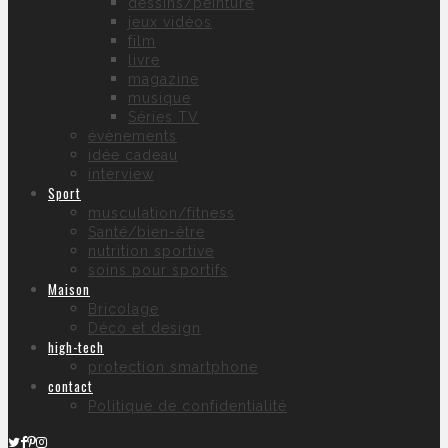
dessins/peinture
jeux vidéos
film
livre
magazine
musique
Séries TV
évènements
idée cadeau
interview
Sport
musculation/fitness
Santé/bien-être
nutrition sportive
soins pour sportifs
Maison
Bricolage
Déco et design
high-tech
protection smartphone
contact
Politique de confidentialité