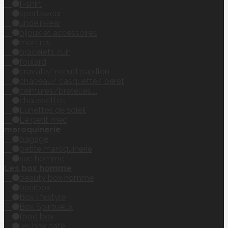
t-shirt
sportswear
unde'rwear
bijoux et accessoires
montres
bracelets cuir
foulard
cravate/ nœud papillon
chapeau/ casquette/ béret
ceintures/bretelles....
chaussettes
Lunettes de soleil
Le petit mec
maroquinerie
bagage
petite maroquinerie
sac homme
Les box homme
beauty box homme
beerbox
Box lifestyle
Box Spiritueux
food box
les box café