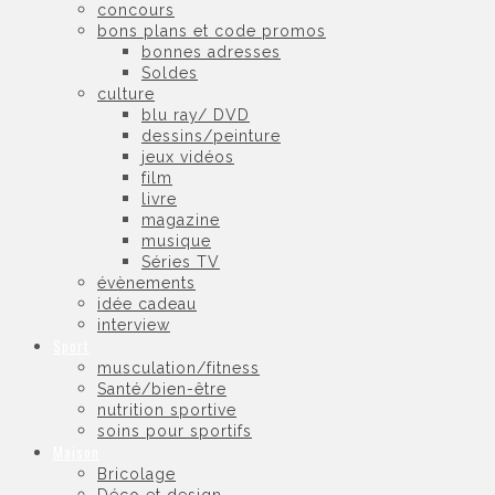
concours
bons plans et code promos
bonnes adresses
Soldes
culture
blu ray/ DVD
dessins/peinture
jeux vidéos
film
livre
magazine
musique
Séries TV
évènements
idée cadeau
interview
Sport
musculation/fitness
Santé/bien-être
nutrition sportive
soins pour sportifs
Maison
Bricolage