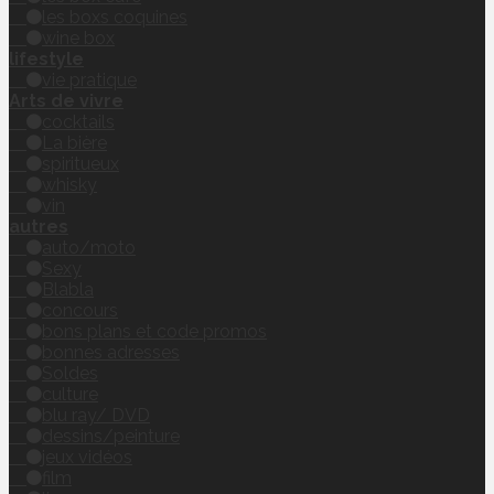
les boxs coquines
wine box
lifestyle
vie pratique
Arts de vivre
cocktails
La bière
spiritueux
whisky
vin
autres
auto/moto
Sexy
Blabla
concours
bons plans et code promos
bonnes adresses
Soldes
culture
blu ray/ DVD
dessins/peinture
jeux vidéos
film