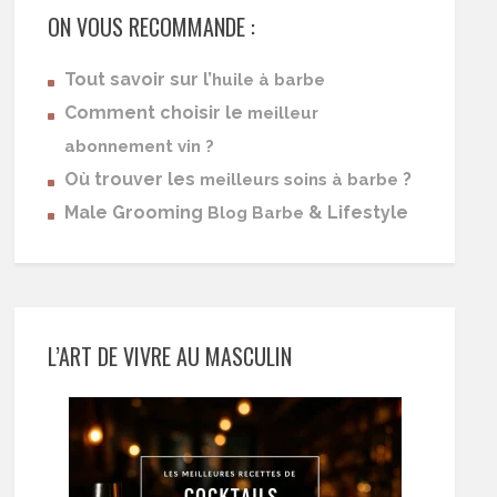
ON VOUS RECOMMANDE :
Tout savoir sur l’
huile à barbe
Comment choisir le
meilleur
abonnement vin ?
Où trouver les
?
meilleurs soins à barbe
Male Grooming
& Lifestyle
Blog Barbe
L’ART DE VIVRE AU MASCULIN