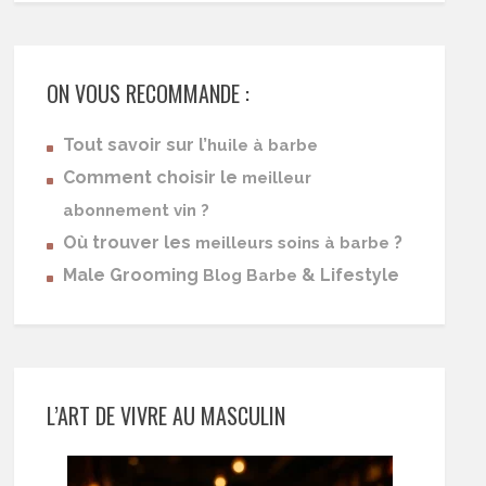
ON VOUS RECOMMANDE :
Tout savoir sur l’
huile à barbe
Comment choisir le
meilleur
abonnement vin ?
Où trouver les
?
meilleurs soins à barbe
Male Grooming
& Lifestyle
Blog Barbe
L’ART DE VIVRE AU MASCULIN