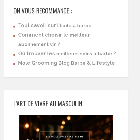
ON VOUS RECOMMANDE :
Tout savoir sur l’
huile à barbe
Comment choisir le
meilleur
abonnement vin ?
Où trouver les
?
meilleurs soins à barbe
Male Grooming
& Lifestyle
Blog Barbe
L’ART DE VIVRE AU MASCULIN