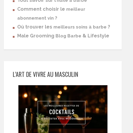
Tout savoir sur l’
huile à barbe
Comment choisir le
meilleur
abonnement vin ?
Où trouver les
?
meilleurs soins à barbe
Male Grooming
& Lifestyle
Blog Barbe
L’ART DE VIVRE AU MASCULIN