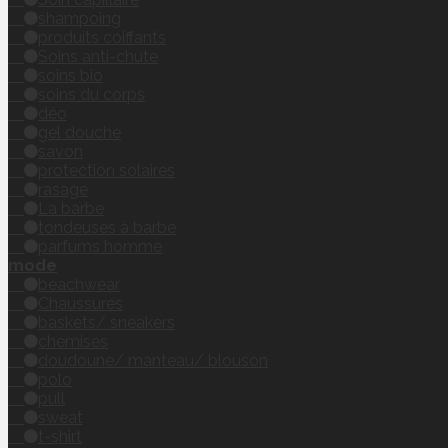
shampoing
produits coiffants
Soins anti-chute
soins bio
soins du corps
déo
gel douche
savon
protection solaires
rasage
La barbe
tondeuses à barbe
parfums homme
mode
beachwear
Chaussures
baskets/ sneakers
chemises
doudoune/ manteau/ blouson
polo
pull
sweat
t-shirt