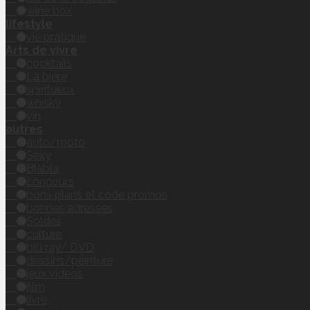
wine box
lifestyle
vie pratique
Arts de vivre
cocktails
La bière
spiritueux
whisky
vin
autres
auto/moto
Sexy
Blabla
concours
bons plans et code promos
bonnes adresses
Soldes
culture
blu ray/ DVD
dessins/peinture
jeux vidéos
film
livre