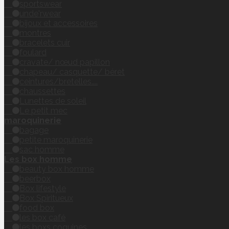
sportswear
unde'rwear
bijoux et accessoires
montres
bracelets cuir
foulard
cravate/ nœud papillon
chapeau/ casquette/ béret
ceintures/bretelles....
chaussettes
Lunettes de soleil
Le petit mec
maroquinerie
bagage
petite maroquinerie
sac homme
Les box homme
beauty box homme
beerbox
Box lifestyle
Box Spiritueux
food box
les box café
les boxs coquines