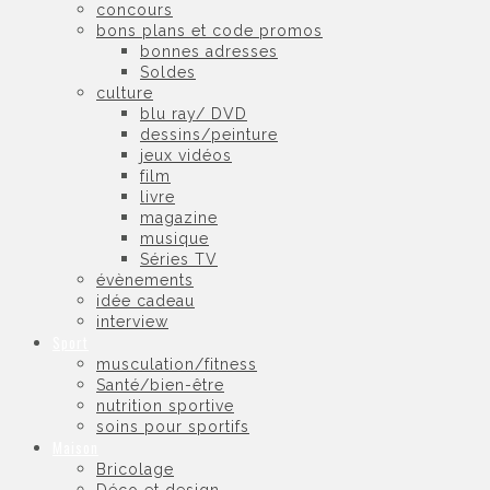
concours
bons plans et code promos
bonnes adresses
Soldes
culture
blu ray/ DVD
dessins/peinture
jeux vidéos
film
livre
magazine
musique
Séries TV
évènements
idée cadeau
interview
Sport
musculation/fitness
Santé/bien-être
nutrition sportive
soins pour sportifs
Maison
Bricolage