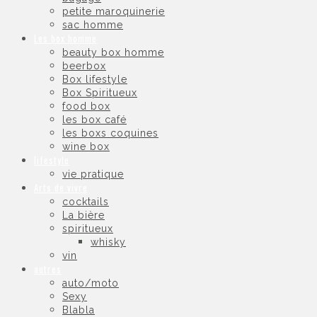
petite maroquinerie
sac homme
Les box homme
beauty box homme
beerbox
Box lifestyle
Box Spiritueux
food box
les box café
les boxs coquines
wine box
lifestyle
vie pratique
Arts de vivre
cocktails
La bière
spiritueux
whisky
vin
autres
auto/moto
Sexy
Blabla