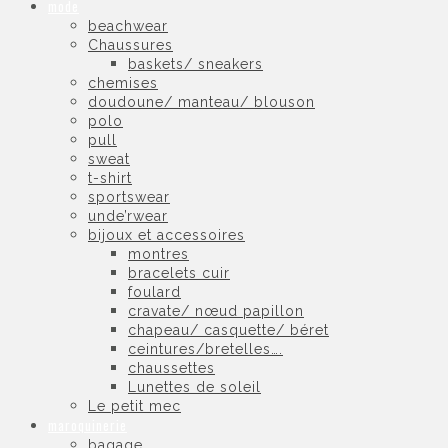
mode
beachwear
Chaussures
baskets/ sneakers
chemises
doudoune/ manteau/ blouson
polo
pull
sweat
t-shirt
sportswear
unde’rwear
bijoux et accessoires
montres
bracelets cuir
foulard
cravate/ nœud papillon
chapeau/ casquette/ béret
ceintures/bretelles….
chaussettes
Lunettes de soleil
Le petit mec
maroquinerie
bagage