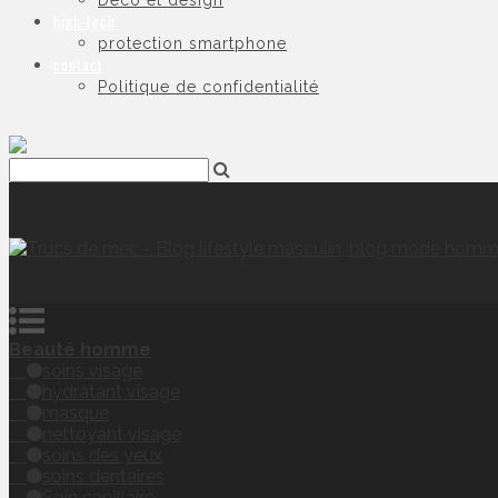
Déco et design
high-tech
protection smartphone
contact
Politique de confidentialité
Beauté homme
soins visage
hydratant visage
masque
nettoyant visage
soins des yeux
soins dentaires
Soin capillaire