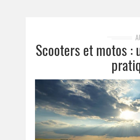
A
Scooters et motos :
prati