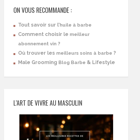
ON VOUS RECOMMANDE :
Tout savoir sur l’
huile à barbe
Comment choisir le
meilleur
abonnement vin ?
Où trouver les
?
meilleurs soins à barbe
Male Grooming
& Lifestyle
Blog Barbe
L’ART DE VIVRE AU MASCULIN