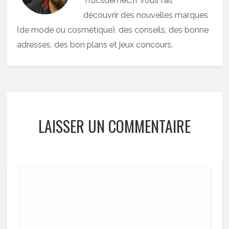
Trucsdemec.fr vous fait
e
N
v
découvrir des nouvelles marques
u
o
y
(de mode ou cosmétique), des conseils, des bonne
i
adresses, des bon plans et jeux concours.
r
LAISSER UN COMMENTAIRE