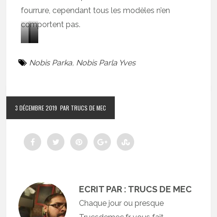
fourrure, cependant tous les modèles n’en
comportent pas.
P
P
P
a
a
a
Nobis Parka
,
Nobis Parla Yves
r
r
r
k
k
k
a
a
a
3 DÉCEMBRE 2019
PAR TRUCS DE MEC
O
h
P
l
e
i
i
r
e
v
i
r
e
t
r
r
a
e
ECRIT PAR : TRUCS DE MEC
b
g
N
Chaque jour ou presque
l
e
a