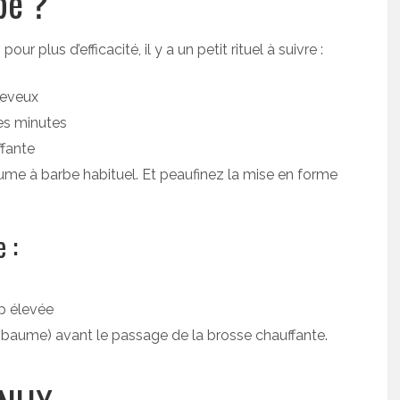
be ?
 plus d’efficacité, il y a un petit rituel à suivre :
heveux
es minutes
ffante
ume à barbe habituel. Et peaufinez la mise en forme
 :
p élevée
u baume) avant le passage de la brosse chauffante.