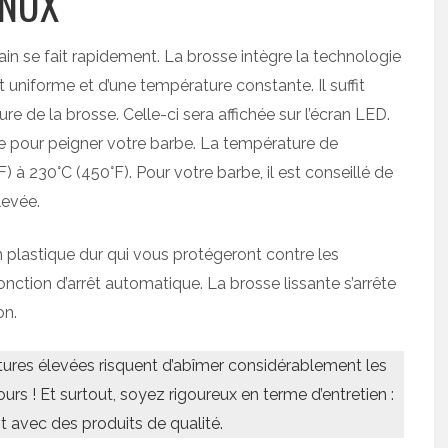
CNUX
 main se fait rapidement. La brosse intègre la technologie
uniforme et d’une température constante. Il suffit
re de la brosse. Celle-ci sera affichée sur l’écran LED.
e pour peigner votre barbe. La température de
F) à 230°C (450°F). Pour votre barbe, il est conseillé de
levée.
n plastique dur qui vous protégeront contre les
ction d’arrêt automatique. La brosse lissante s’arrête
on.
tures élevées risquent d’abîmer considérablement les
ours ! Et surtout, soyez rigoureux en terme d’entretien :
 avec des produits de qualité.