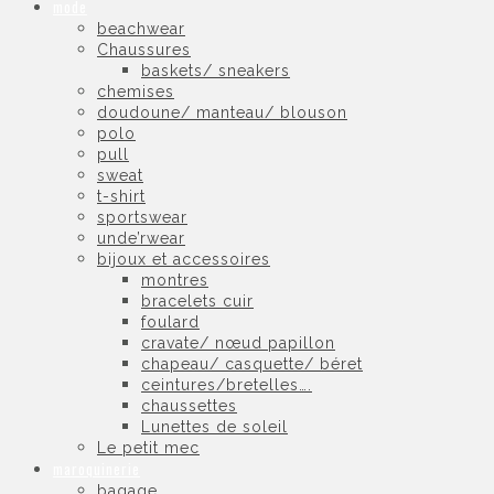
mode
beachwear
Chaussures
baskets/ sneakers
chemises
doudoune/ manteau/ blouson
polo
pull
sweat
t-shirt
sportswear
unde’rwear
bijoux et accessoires
montres
bracelets cuir
foulard
cravate/ nœud papillon
chapeau/ casquette/ béret
ceintures/bretelles….
chaussettes
Lunettes de soleil
Le petit mec
maroquinerie
bagage