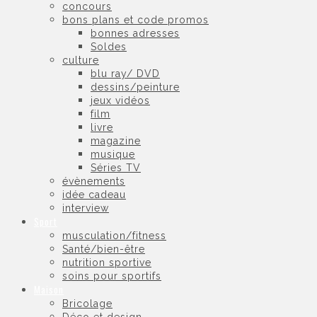
concours
bons plans et code promos
bonnes adresses
Soldes
culture
blu ray/ DVD
dessins/peinture
jeux vidéos
film
livre
magazine
musique
Séries TV
évènements
idée cadeau
interview
Sport
musculation/fitness
Santé/bien-être
nutrition sportive
soins pour sportifs
Maison
Bricolage