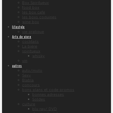
Box Spiritueux
food box
les box café
les boxs coquines
wine box
lifestyle
vie pratique
Arts de vivre
cocktails
La bière
spiritueux
whisky
vin
autres
auto/moto
Sexy
Blabla
concours
bons plans et code promos
bonnes adresses
Soldes
culture
blu ray/ DVD