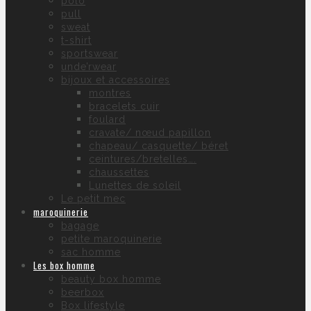
polo
pull
sweat
t-shirt
sportswear
unde’rwear
bijoux et accessoires
montres
bracelets cuir
foulard
cravate/ nœud papillon
chapeau/ casquette/ béret
ceintures/bretelles….
chaussettes
Lunettes de soleil
Le petit mec
maroquinerie
bagage
petite maroquinerie
sac homme
Les box homme
beauty box homme
beerbox
Box lifestyle