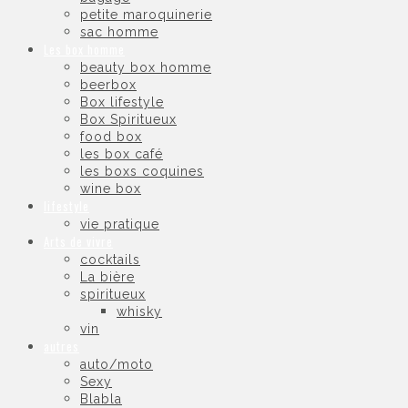
petite maroquinerie
sac homme
Les box homme
beauty box homme
beerbox
Box lifestyle
Box Spiritueux
food box
les box café
les boxs coquines
wine box
lifestyle
vie pratique
Arts de vivre
cocktails
La bière
spiritueux
whisky
vin
autres
auto/moto
Sexy
Blabla