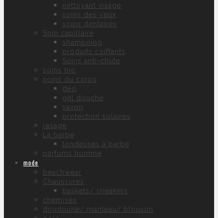
nettoyant visage
soins des yeux
soins dentaires
Soin capillaire
shampoing
produits coiffants
Soins anti-chute
soins bio
soins du corps
déo
gel douche
savon
protection solaires
rasage
La barbe
tondeuses à barbe
parfums homme
mode
beachwear
Chaussures
baskets/ sneakers
chemises
doudoune/ manteau/ blouson