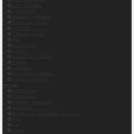
Soin capillaire
shampoing
produits coiffants
Soins anti-chute
soins bio
soins du corps
déo
gel douche
savon
protection solaires
rasage
La barbe
tondeuses à barbe
parfums homme
mode
beachwear
Chaussures
baskets/ sneakers
chemises
doudoune/ manteau/ blouson
polo
pull
sweat