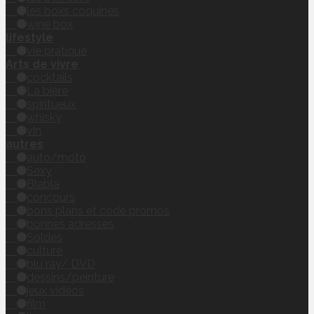
les boxs coquines
wine box
lifestyle
vie pratique
Arts de vivre
cocktails
La bière
spiritueux
whisky
vin
autres
auto/moto
Sexy
Blabla
concours
bons plans et code promos
bonnes adresses
Soldes
culture
blu ray/ DVD
dessins/peinture
jeux vidéos
film