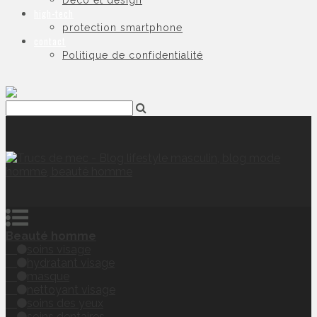
Déco et design
high-tech
protection smartphone
contact
Politique de confidentialité
Beauté homme
soins visage
hydratant visage
masque
nettoyant visage
soins des yeux
soins dentaires