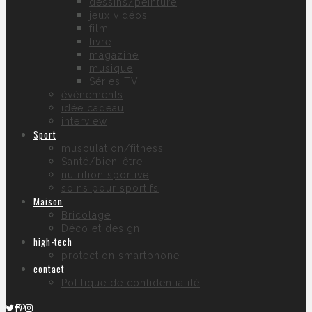
dessins/peinture
jeux vidéos
film
livre
magazine
musique
Séries TV
évènements
idée cadeau
interview
Sport
musculation/fitness
Santé/bien-être
nutrition sportive
soins pour sportifs
Maison
Bricolage
Déco et design
high-tech
protection smartphone
contact
Politique de confidentialité