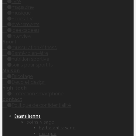
livre
magazine
musique
Séries TV
évènements
idée cadeau
interview
Sport
musculation/fitness
Santé/bien-être
nutrition sportive
soins pour sportifs
Maison
Bricolage
Déco et design
high-tech
protection smartphone
contact
Politique de confidentialité
Beauté homme
soins visage
hydratant visage
masque