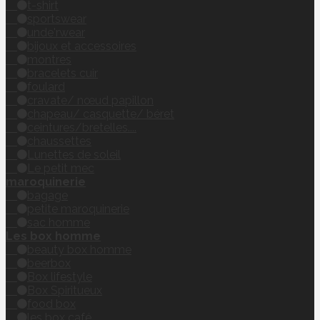
t-shirt
sportswear
unde'rwear
bijoux et accessoires
montres
bracelets cuir
foulard
cravate/ nœud papillon
chapeau/ casquette/ béret
ceintures/bretelles....
chaussettes
Lunettes de soleil
Le petit mec
maroquinerie
bagage
petite maroquinerie
sac homme
Les box homme
beauty box homme
beerbox
Box lifestyle
Box Spiritueux
food box
les box café