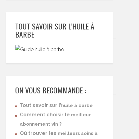
TOUT SAVOIR SUR L’HUILE À
BARBE
ON VOUS RECOMMANDE :
Tout savoir sur l’
huile à barbe
Comment choisir le
meilleur
abonnement vin ?
Où trouver les
meilleurs soins à