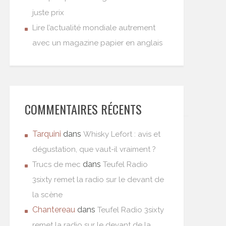
juste prix
Lire l’actualité mondiale autrement
avec un magazine papier en anglais
COMMENTAIRES RÉCENTS
Tarquini
dans
Whisky Lefort : avis et
dégustation, que vaut-il vraiment ?
dans
Trucs de mec
Teufel Radio
3sixty remet la radio sur le devant de
la scène
Chantereau
dans
Teufel Radio 3sixty
remet la radio sur le devant de la