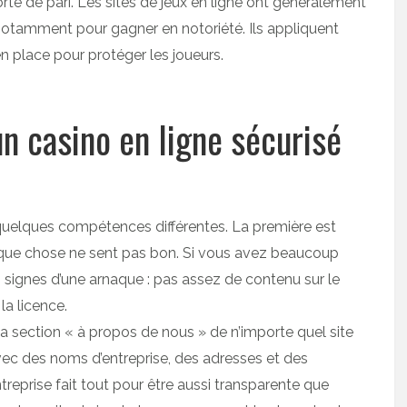
orte de pari. Les sites de jeux en ligne ont généralement
, notamment pour gagner en notoriété. Ils appliquent
 place pour protéger les joueurs.
 casino en ligne sécurisé
 quelques compétences différentes. La première est
que chose ne sent pas bon. Si vous avez beaucoup
s signes d’une arnaque : pas assez de contenu sur le
la licence.
a section « à propos de nous » de n’importe quel site
avec des noms d’entreprise, des adresses et des
treprise fait tout pour être aussi transparente que