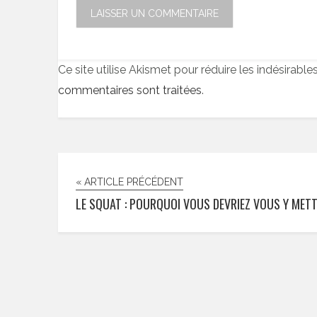
Ce site utilise Akismet pour réduire les indésirable
commentaires sont traitées
.
« ARTICLE PRÉCÉDENT
LE SQUAT : POURQUOI VOUS DEVRIEZ VOUS Y METT