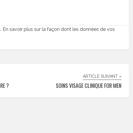
s.
En savoir plus sur la façon dont les données de vos
ARTICLE SUIVANT »
RE ?
SOINS VISAGE CLINIQUE FOR MEN