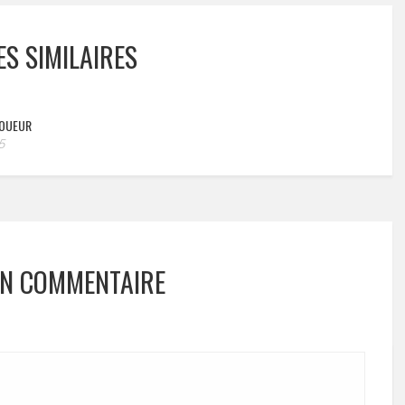
ES SIMILAIRES
JOUEUR
5
UN COMMENTAIRE