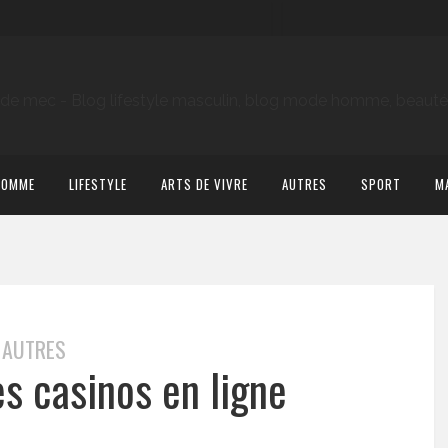
HOMME
LIFESTYLE
ARTS DE VIVRE
AUTRES
SPORT
M
AUTRES
es casinos en ligne