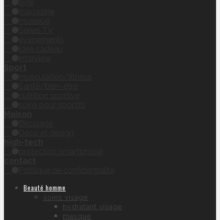
livre
magazine
musique
Séries TV
évènements
idée cadeau
interview
Sport
musculation/fitness
Santé/bien-être
nutrition sportive
soins pour sportifs
Maison
Bricolage
Déco et design
high-tech
protection smartphone
contact
Politique de confidentialité
Beauté homme
soins visage
hydratant visage
masque