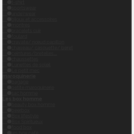
t-shirt
sportswear
unde'rwear
bijoux et accessoires
montres
bracelets cuir
foulard
cravate/ nœud papillon
chapeau/ casquette/ béret
ceintures/bretelles....
chaussettes
Lunettes de soleil
Le petit mec
maroquinerie
bagage
petite maroquinerie
sac homme
Les box homme
beauty box homme
beerbox
Box lifestyle
Box Spiritueux
food box
les box café