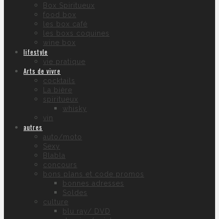
Box Spiritueux
food box
les box café
les boxs coquines
wine box
lifestyle
vie pratique
Arts de vivre
cocktails
La bière
spiritueux
whisky
vin
autres
auto/moto
Sexy
Blabla
concours
bons plans et code promos
bonnes adresses
Soldes
culture
blu ray/ DVD