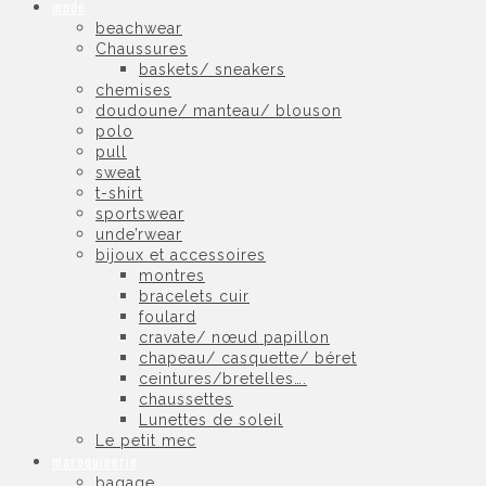
mode
beachwear
Chaussures
baskets/ sneakers
chemises
doudoune/ manteau/ blouson
polo
pull
sweat
t-shirt
sportswear
unde’rwear
bijoux et accessoires
montres
bracelets cuir
foulard
cravate/ nœud papillon
chapeau/ casquette/ béret
ceintures/bretelles….
chaussettes
Lunettes de soleil
Le petit mec
maroquinerie
bagage