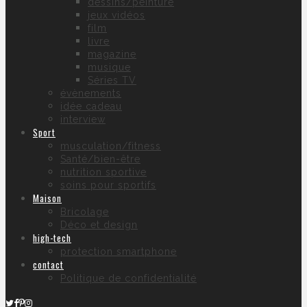
dessins/peinture
jeux vidéos
film
livre
magazine
musique
Séries TV
évènements
idée cadeau
interview
Sport
musculation/fitness
Santé/bien-être
nutrition sportive
soins pour sportifs
Maison
Bricolage
Déco et design
high-tech
protection smartphone
contact
Politique de confidentialité