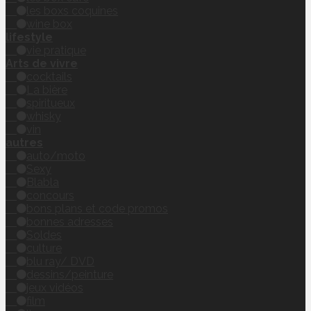
les boxs coquines
wine box
lifestyle
vie pratique
Arts de vivre
cocktails
La bière
spiritueux
whisky
vin
autres
auto/moto
Sexy
Blabla
concours
bons plans et code promos
bonnes adresses
Soldes
culture
blu ray/ DVD
dessins/peinture
jeux vidéos
film