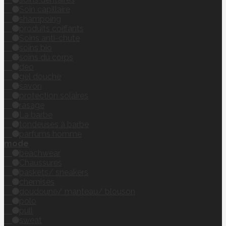
Soin capillaire
shampoing
produits coiffants
Soins anti-chute
soins bio
soins du corps
déo
gel douche
savon
protection solaires
rasage
La barbe
tondeuses à barbe
parfums homme
mode
beachwear
Chaussures
baskets/ sneakers
chemises
doudoune/ manteau/ blouson
polo
pull
sweat