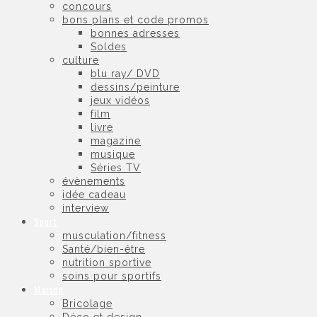
concours
bons plans et code promos
bonnes adresses
Soldes
culture
blu ray/ DVD
dessins/peinture
jeux vidéos
film
livre
magazine
musique
Séries TV
évènements
idée cadeau
interview
Sport
musculation/fitness
Santé/bien-être
nutrition sportive
soins pour sportifs
Maison
Bricolage