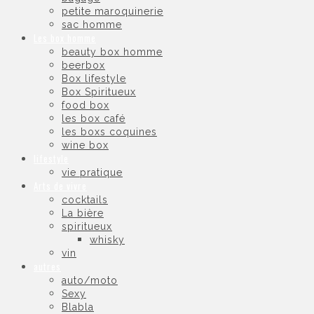
petite maroquinerie
sac homme
Les box homme
beauty box homme
beerbox
Box lifestyle
Box Spiritueux
food box
les box café
les boxs coquines
wine box
lifestyle
vie pratique
Arts de vivre
cocktails
La bière
spiritueux
whisky
vin
autres
auto/moto
Sexy
Blabla