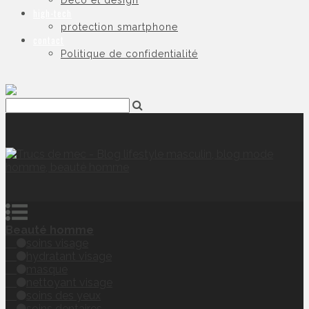
Déco et design
high-tech
protection smartphone
contact
Politique de confidentialité
Beauté homme
soins visage
hydratant visage
masque
nettoyant visage
soins des yeux
soins dentaires