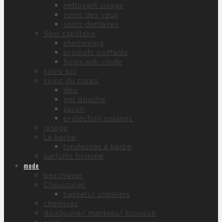
nettoyant visage
soins des yeux
soins dentaires
Soin capillaire
shampoing
produits coiffants
Soins anti-chute
soins bio
soins du corps
déo
gel douche
savon
protection solaires
rasage
La barbe
tondeuses à barbe
parfums homme
mode
beachwear
Chaussures
baskets/ sneakers
chemises
doudoune/ manteau/ blouson