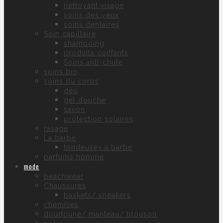
nettoyant visage
soins des yeux
soins dentaires
Soin capillaire
shampoing
produits coiffants
Soins anti-chute
soins bio
soins du corps
déo
gel douche
savon
protection solaires
rasage
La barbe
tondeuses à barbe
parfums homme
mode
beachwear
Chaussures
baskets/ sneakers
chemises
doudoune/ manteau/ blouson