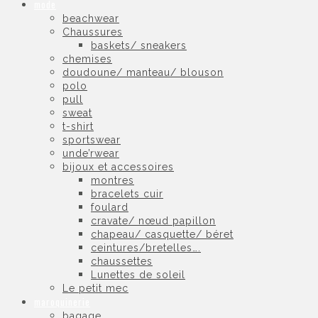
mode
beachwear
Chaussures
baskets/ sneakers
chemises
doudoune/ manteau/ blouson
polo
pull
sweat
t-shirt
sportswear
unde’rwear
bijoux et accessoires
montres
bracelets cuir
foulard
cravate/ nœud papillon
chapeau/ casquette/ béret
ceintures/bretelles….
chaussettes
Lunettes de soleil
Le petit mec
maroquinerie
bagage