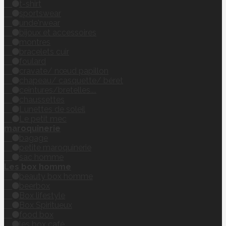
t-shirt
sportswear
unde'rwear
bijoux et accessoires
montres
bracelets cuir
foulard
cravate/ nœud papillon
chapeau/ casquette/ béret
ceintures/bretelles....
chaussettes
Lunettes de soleil
Le petit mec
maroquinerie
bagage
petite maroquinerie
sac homme
Les box homme
beauty box homme
beerbox
Box lifestyle
Box Spiritueux
food box
les box café