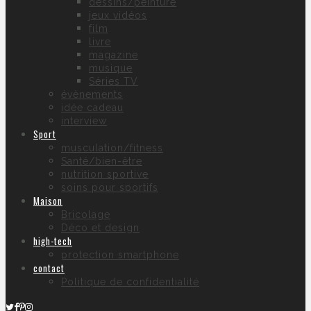
dessins/peinture
jeux vidéos
film
livre
magazine
musique
Séries TV
évènements
idée cadeau
interview
Sport
musculation/fitness
Santé/bien-être
nutrition sportive
soins pour sportifs
Maison
Bricolage
Déco et design
high-tech
protection smartphone
contact
Politique de confidentialité