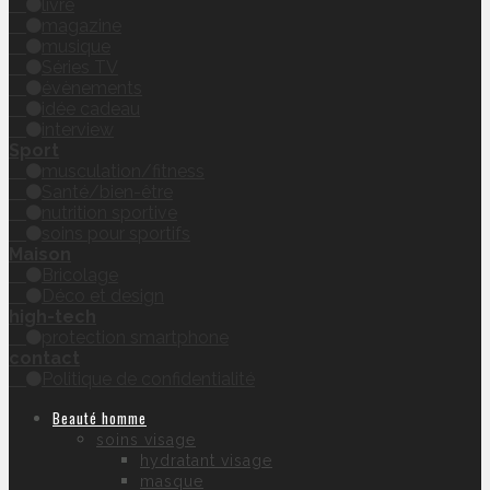
livre
magazine
musique
Séries TV
évènements
idée cadeau
interview
Sport
musculation/fitness
Santé/bien-être
nutrition sportive
soins pour sportifs
Maison
Bricolage
Déco et design
high-tech
protection smartphone
contact
Politique de confidentialité
Beauté homme
soins visage
hydratant visage
masque