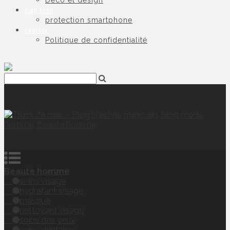
Déco et design
high-tech
protection smartphone
contact
Politique de confidentialité
Beauté homme
soins visage
hydratant visage
masque
nettoyant visage
soins des yeux
soins dentaires