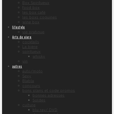
Box Spiritueux
food box
les box café
les boxs coquines
wine box
lifestyle
vie pratique
Arts de vivre
cocktails
La bière
spiritueux
whisky
vin
autres
auto/moto
Sexy
Blabla
concours
bons plans et code promos
bonnes adresses
Soldes
culture
blu ray/ DVD