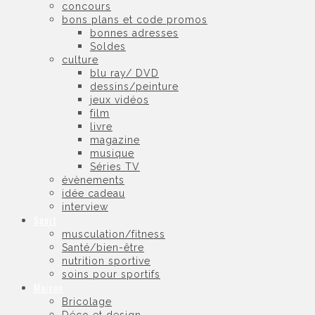
concours
bons plans et code promos
bonnes adresses
Soldes
culture
blu ray/ DVD
dessins/peinture
jeux vidéos
film
livre
magazine
musique
Séries TV
évènements
idée cadeau
interview
Sport
musculation/fitness
Santé/bien-être
nutrition sportive
soins pour sportifs
Maison
Bricolage