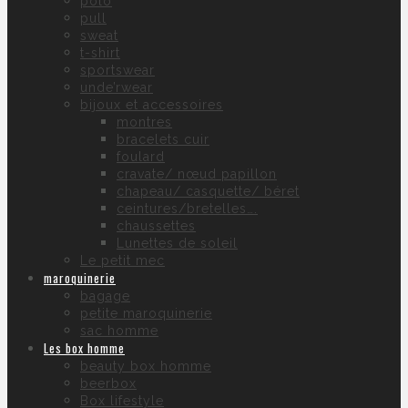
polo
pull
sweat
t-shirt
sportswear
unde’rwear
bijoux et accessoires
montres
bracelets cuir
foulard
cravate/ nœud papillon
chapeau/ casquette/ béret
ceintures/bretelles….
chaussettes
Lunettes de soleil
Le petit mec
maroquinerie
bagage
petite maroquinerie
sac homme
Les box homme
beauty box homme
beerbox
Box lifestyle