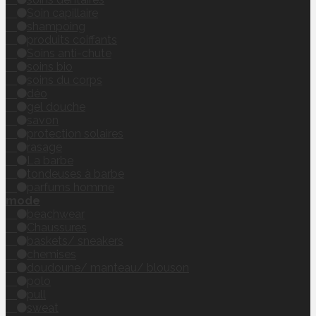
Soin capillaire
shampoing
produits coiffants
Soins anti-chute
soins bio
soins du corps
déo
gel douche
savon
protection solaires
rasage
La barbe
tondeuses à barbe
parfums homme
mode
beachwear
Chaussures
baskets/ sneakers
chemises
doudoune/ manteau/ blouson
polo
pull
sweat