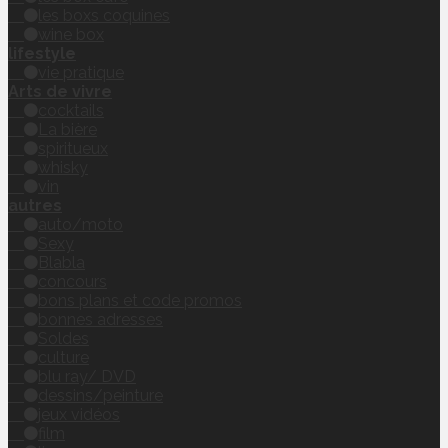
les boxs coquines
wine box
lifestyle
vie pratique
Arts de vivre
cocktails
La bière
spiritueux
whisky
vin
autres
auto/moto
Sexy
Blabla
concours
bons plans et code promos
bonnes adresses
Soldes
culture
blu ray/ DVD
dessins/peinture
jeux vidéos
film