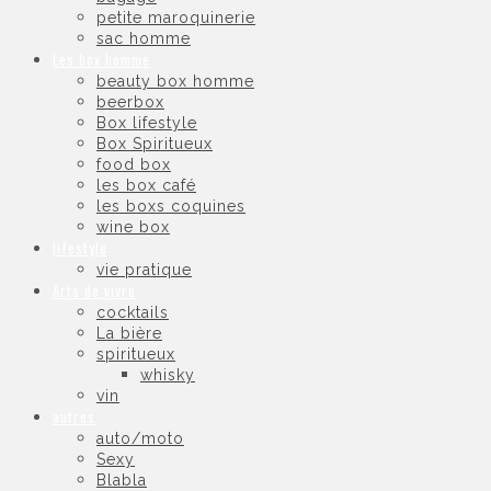
petite maroquinerie
sac homme
Les box homme
beauty box homme
beerbox
Box lifestyle
Box Spiritueux
food box
les box café
les boxs coquines
wine box
lifestyle
vie pratique
Arts de vivre
cocktails
La bière
spiritueux
whisky
vin
autres
auto/moto
Sexy
Blabla