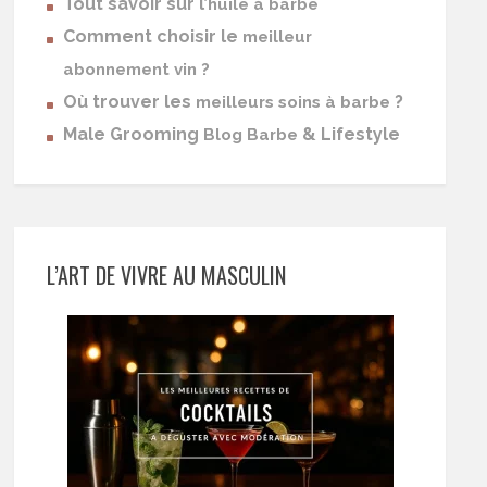
Tout savoir sur l’
huile à barbe
Comment choisir le
meilleur
abonnement vin ?
Où trouver les
?
meilleurs soins à barbe
Male Grooming
& Lifestyle
Blog Barbe
L’ART DE VIVRE AU MASCULIN