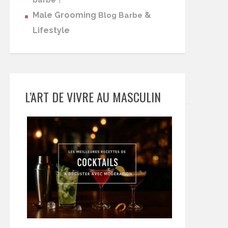
barbe
Male Grooming
&
Blog Barbe
Lifestyle
L’ART DE VIVRE AU MASCULIN