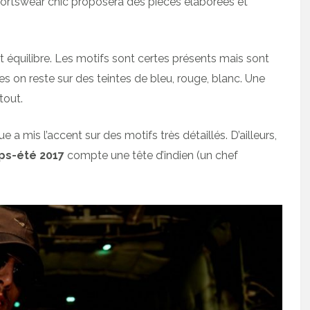
 sportswear chic proposera des pièces élaborées et
t équilibre. Les motifs sont certes présents mais sont
res on reste sur des teintes de bleu, rouge, blanc. Une
tout.
 mis l’accent sur des motifs très détaillés. D’ailleurs,
ps-été 2017
compte une tête d’indien (un chef