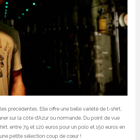
es précédentes. Elle offre une belle variété de t-shirt,
âner sur la côte d’Azur ou normande. Du point de vue
shirt, entre 79 et 120 euros pour un polo et 150 euros en
une petite sélection coup de cœur !