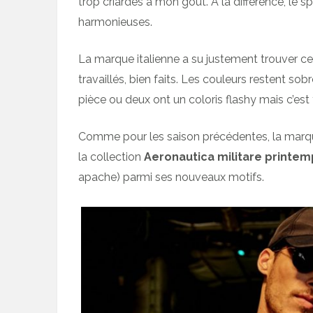
trop criardes à mon goût. A la différence, le
harmonieuses.
La marque italienne a su justement trouver ce
travaillés, bien faits. Les couleurs restent sob
pièce ou deux ont un coloris flashy mais c’est 
Comme pour les saison précédentes, la marque a
la collection
Aeronautica militare printem
apache) parmi ses nouveaux motifs.