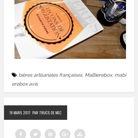
bières artisanales françaises
,
MaBierebox
,
mabi
erebox avis
19 MARS 2017
PAR TRUCS DE MEC