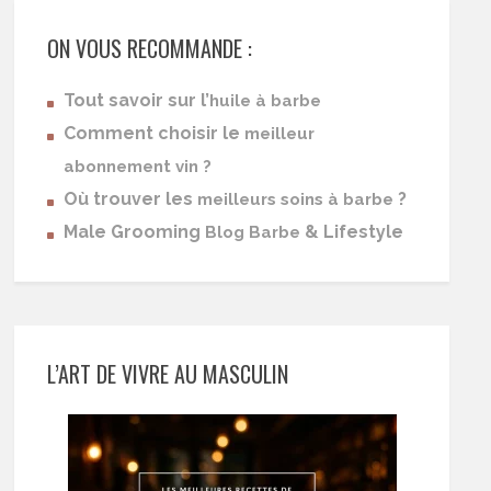
ON VOUS RECOMMANDE :
Tout savoir sur l’
huile à barbe
Comment choisir le
meilleur
abonnement vin ?
Où trouver les
?
meilleurs soins à barbe
Male Grooming
& Lifestyle
Blog Barbe
L’ART DE VIVRE AU MASCULIN