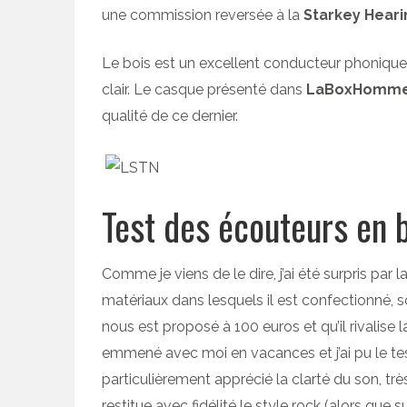
une commission reversée à la
Starkey Heari
Le bois est un excellent conducteur phonique
clair. Le casque présenté dans
LaBoxHomm
qualité de ce dernier.
Test des écouteurs en
Comme je viens de le dire, j’ai été surpris par
matériaux dans lesquels il est confectionné, s
nous est proposé à 100 euros et qu’il rivalise 
emmené avec moi en vacances et j’ai pu le te
particulièrement apprécié la clarté du son, tr
restitue avec fidélité le style rock (alors que 