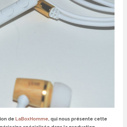
tion de
LaBoxHomme
, qui nous présente cette