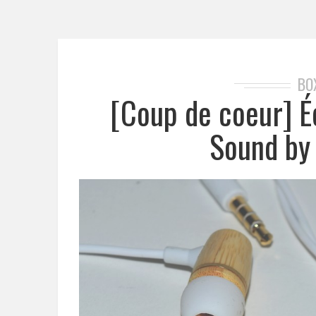
BO
[Coup de coeur] 
Sound b