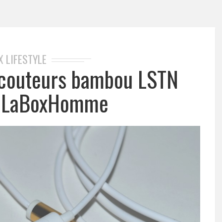
X LIFESTYLE
Écouteurs bambou LSTN
y LaBoxHomme