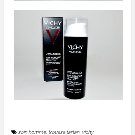
soin homme
,
trousse tartan
,
vichy