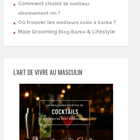
Comment choisir le
meilleur
abonnement vin ?
Où trouver les
?
meilleurs soins à barbe
Male Grooming
& Lifestyle
Blog Barbe
L’ART DE VIVRE AU MASCULIN