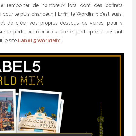
de remporter de nombreux lots dont des coffrets
pour le plus chanceux ! Enfin, le Wordlmix c’est aussi
té et de créer vos propres dessous de verres, pour y
r la partie « créer » du site et participez à l’instant
r le site
Label 5 WorldMix
!