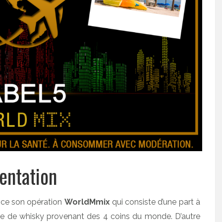
entation
ance son opération
WorldMmix
qui consiste d’une part à
ase de whisky provenant des 4 coins du monde. D’autre