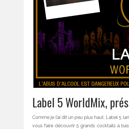
Label 5 WorldMix, prés
Comme je l’ai dit un peu plus haut, Label 5 l
vous faire découvrir 5 grands cocktails à b