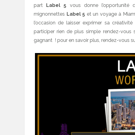
part
Label 5
vous donne l’opportunité 
mignonnettes
Label 5
et un voyage à Miami 
l’occasion de laisser exprimer sa créativi
participer rien de plus simple rendez-vous su
gagnant ! pour en savoir plus, rendez-vous su