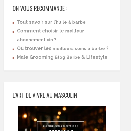
ON VOUS RECOMMANDE :
Tout savoir sur l’
huile à barbe
Comment choisir le
meilleur
abonnement vin ?
Où trouver les
?
meilleurs soins à barbe
Male Grooming
& Lifestyle
Blog Barbe
L’ART DE VIVRE AU MASCULIN