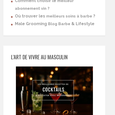
Comment choisir le
meilleur
abonnement vin ?
Où trouver les
?
meilleurs soins à barbe
Male Grooming
& Lifestyle
Blog Barbe
L’ART DE VIVRE AU MASCULIN