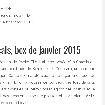
s + FDP
0 euros/mois + FDP
90 euros/mois + FDP
çais, box de janvier 2015
 édition de février. Elle était composée d’un Chablis du
 une persillade de Berniques et Couteaux, un crémeux
agon. Ce contenu a été élaboré de façon à ce que les
vins ! Ici on a poussé ce concept très loin, dans la
ts typiques du terroir bourguignon : le chablis et le
rt des gens on associe le poisson et le vin blanc.
Mets
n accord idéal !