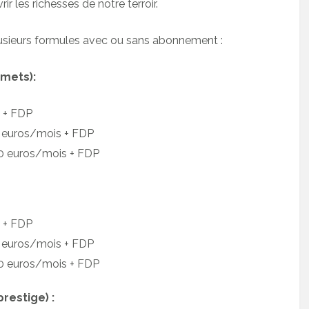
r les richesses de notre terroir.
usieurs formules avec ou sans abonnement :
s mets):
s + FDP
0 euros/mois + FDP
90 euros/mois + FDP
s + FDP
0 euros/mois + FDP
90 euros/mois + FDP
prestige) :