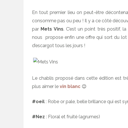
En tout premier lieu on peut-être déconten
consomme pas ou peu ! Il y a ce côté découver
par
Mets Vins
. C’est un point très positif, 
nous propose enfin une offre qui sort du lo
d’escargot tous les jours !
Le chablis proposé dans cette édition est tr
plus aimer le
vin blanc
😉
#oeil
: Robe or pale, belle brillance qui est 
#Nez
: Floral et fruité (agrumes)