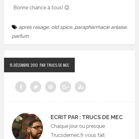
Bonne chance à tous! 😉
après rasage
,
old spice
,
parapharmacie anlaise
,
parfum
15 DÉCEMBRE 2013
PAR TRUCS DE MEC
ECRIT PAR : TRUCS DE MEC
Chaque jour ou presque
Trucsdemec.fr vous fait