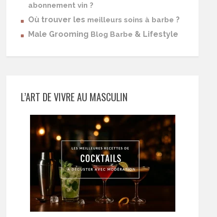
abonnement vin ?
Où trouver les
?
meilleurs soins à barbe
Male Grooming
& Lifestyle
Blog Barbe
L’ART DE VIVRE AU MASCULIN