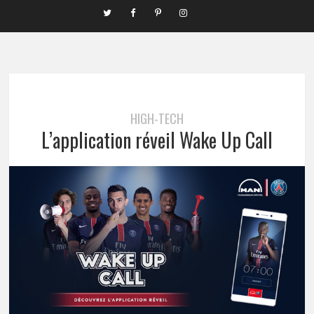
HIGH-TECH
L’application réveil Wake Up Call