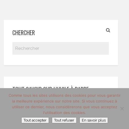
CHERCHER
TOUT SAVOIR SUR L’HUILE À BARBE
Comme tous les sites utilisons des cookies pour vous garantir
la meilleure expérience sur notre site. Si vous continuez à
utiliser ce dernier, nous considérerons que vous acceptez
l'utilisation des cookies.
Tout accepter
Tout refuser
En savoir plus