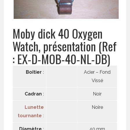
Moby dick 40 Oxygen
Watch, présentation (Ref
: EX-D-MOB-40-NL-DB)
Boîtier
:
Acier – Fond
Vissé
Cadran
:
Noir
Lunette
Noire
tournante
:
Diamètre
:
40 mm