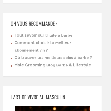
ON VOUS RECOMMANDE :
Tout savoir sur l’
huile à barbe
Comment choisir le
meilleur
abonnement vin ?
Où trouver les
?
meilleurs soins à barbe
Male Grooming
& Lifestyle
Blog Barbe
L’ART DE VIVRE AU MASCULIN