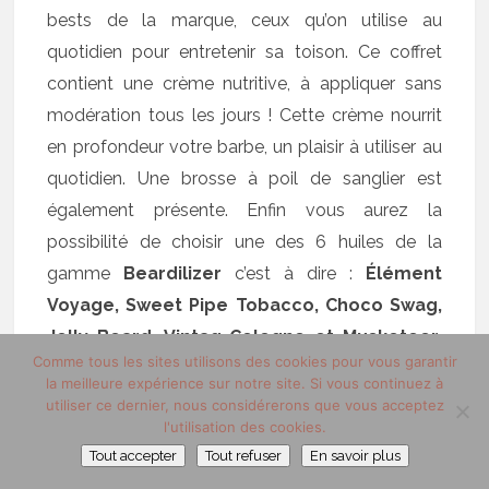
bests de la marque, ceux qu’on utilise au
quotidien pour entretenir sa toison. Ce coffret
contient une crème nutritive, à appliquer sans
modération tous les jours ! Cette crème nourrit
en profondeur votre barbe, un plaisir à utiliser au
quotidien. Une brosse à poil de sanglier est
également présente. Enfin vous aurez la
possibilité de choisir une des 6 huiles de la
gamme
Beardilizer
c’est à dire :
Élément
Voyage, Sweet Pipe Tobacco, Choco Swag,
Jelly Beard, Vintag Cologne et Musketeer
.
Comme tous les sites utilisons des cookies pour vous garantir
Le choix de l’huile ne va pas être si évident que
la meilleure expérience sur notre site. Si vous continuez à
ça car les fragrances ont toutes leur charme :
utiliser ce dernier, nous considérerons que vous acceptez
l'utilisation des cookies.
gourmand, fun ou élégant à vous de voir ce que
Tout accepter
Tout refuser
En savoir plus
vous souhaitez pour votre barbe. A noter que le