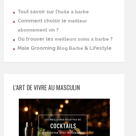
Tout savoir sur l’
huile à barbe
Comment choisir le
meilleur
abonnement vin ?
Où trouver les
?
meilleurs soins à barbe
Male Grooming
& Lifestyle
Blog Barbe
L’ART DE VIVRE AU MASCULIN