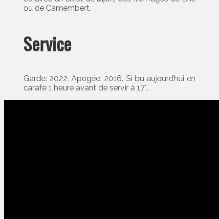
ou de Camembert.
Service
Garde: 2022. Apogée: 2016. Si bu aujourd’hui en
carafe 1 heure avant de servir à 17°.