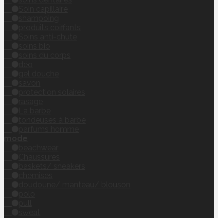
Soin capillaire
shampoing
produits coiffants
Soins anti-chute
soins bio
soins du corps
déo
gel douche
savon
protection solaires
rasage
La barbe
tondeuses à barbe
parfums homme
mode
beachwear
Chaussures
baskets/ sneakers
chemises
doudoune/ manteau/ blouson
polo
pull
sweat