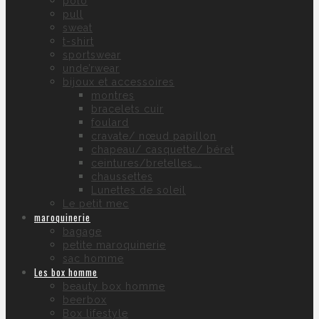
polo
pull
sweat
t-shirt
sportswear
unde’rwear
bijoux et accessoires
montres
bracelets cuir
foulard
cravate/ nœud papillon
chapeau/ casquette/ béret
ceintures/bretelles….
chaussettes
Lunettes de soleil
Le petit mec
maroquinerie
bagage
petite maroquinerie
sac homme
Les box homme
beauty box homme
beerbox
Box lifestyle