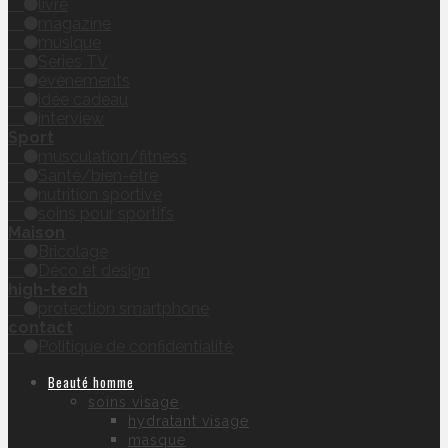
livre
magazine
musique
Séries TV
évènements
idée cadeau
interview
Sport
musculation/fitness
Santé/bien-être
nutrition sportive
soins pour sportifs
Maison
Bricolage
Déco et design
high-tech
protection smartphone
contact
Politique de confidentialité
Beauté homme
soins visage
hydratant visage
masque