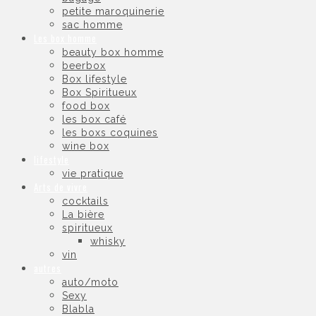
petite maroquinerie
sac homme
Les box homme
beauty box homme
beerbox
Box lifestyle
Box Spiritueux
food box
les box café
les boxs coquines
wine box
lifestyle
vie pratique
Arts de vivre
cocktails
La bière
spiritueux
whisky
vin
autres
auto/moto
Sexy
Blabla