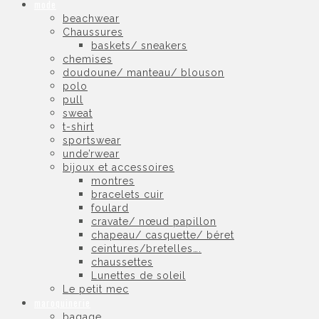
mode
beachwear
Chaussures
baskets/ sneakers
chemises
doudoune/ manteau/ blouson
polo
pull
sweat
t-shirt
sportswear
unde’rwear
bijoux et accessoires
montres
bracelets cuir
foulard
cravate/ nœud papillon
chapeau/ casquette/ béret
ceintures/bretelles….
chaussettes
Lunettes de soleil
Le petit mec
maroquinerie
bagage