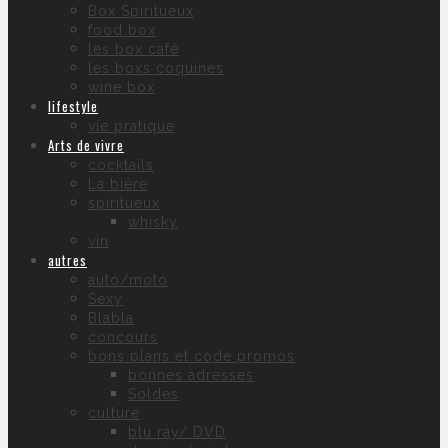
Box Spiritueux
food box
les box café
les boxs coquines
wine box
lifestyle
vie pratique
Arts de vivre
cocktails
La bière
spiritueux
whisky
vin
autres
auto/moto
Sexy
Blabla
concours
bons plans et code promos
bonnes adresses
Soldes
culture
blu ray/ DVD