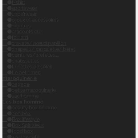
t-shirt
sportswear
unde'rwear
bijoux et accessoires
montres
bracelets cuir
foulard
cravate/ nœud papillon
chapeau/ casquette/ béret
ceintures/bretelles....
chaussettes
Lunettes de soleil
Le petit mec
maroquinerie
bagage
petite maroquinerie
sac homme
Les box homme
beauty box homme
beerbox
Box lifestyle
Box Spiritueux
food box
les box café