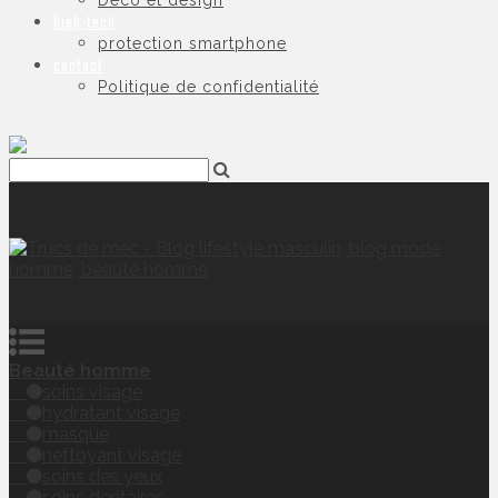
Déco et design
high-tech
protection smartphone
contact
Politique de confidentialité
Beauté homme
soins visage
hydratant visage
masque
nettoyant visage
soins des yeux
soins dentaires