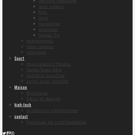
dessins/peinture
jeux vidéos
film
livre
magazine
musique
Séries TV
évènements
idée cadeau
interview
Sport
musculation/fitness
Santé/bien-être
nutrition sportive
soins pour sportifs
Maison
Bricolage
Déco et design
high-tech
protection smartphone
contact
Politique de confidentialité