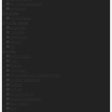
les boxs coquines
wine box
lifestyle
vie pratique
Arts de vivre
cocktails
La bière
spiritueux
whisky
vin
autres
auto/moto
Sexy
Blabla
concours
bons plans et code promos
bonnes adresses
Soldes
culture
blu ray/ DVD
dessins/peinture
jeux vidéos
film