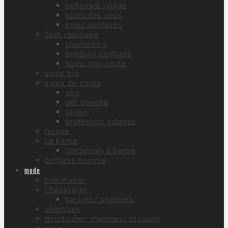
nettoyant visage
soins des yeux
soins dentaires
Soin capillaire
shampoing
produits coiffants
Soins anti-chute
soins bio
soins du corps
déo
gel douche
savon
protection solaires
rasage
La barbe
tondeuses à barbe
parfums homme
mode
beachwear
Chaussures
baskets/ sneakers
chemises
doudoune/ manteau/ blouson