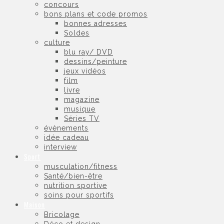
concours
bons plans et code promos
bonnes adresses
Soldes
culture
blu ray/ DVD
dessins/peinture
jeux vidéos
film
livre
magazine
musique
Séries TV
évènements
idée cadeau
interview
Sport
musculation/fitness
Santé/bien-être
nutrition sportive
soins pour sportifs
Maison
Bricolage