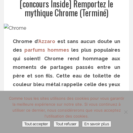
[concours Inside] Remportez le
mythique Chrome (Terminé)
Chrome d’
Azzaro
est sans aucun doute un
des
parfums hommes
les plus populaires
qui soient! Chrome rend hommage aux
moments de partages passés entre un
père et son fils. Cette eau de toilette de
couleur bleu métal rappelle celle des yeux
de Loris Azzaro qui avait un sens aigu de la
Comme tous les sites utilisons des cookies pour vous garantir
famille. Depuis son lancement en 1996, le
la meilleure expérience sur notre site. Si vous continuez à
succès de Chrome n’a cessé de s’accroître,
utiliser ce dernier, nous considérerons que vous acceptez
l'utilisation des cookies.
au fil des années, c’est devenu une eau de
Tout accepter
Tout refuser
En savoir plus
toilette mythique pour homme et qui