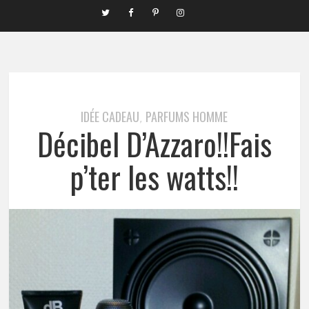
IDÉE CADEAU
PARFUMS HOMME
,
Décibel D’Azzaro!!Fais
p’ter les watts!!