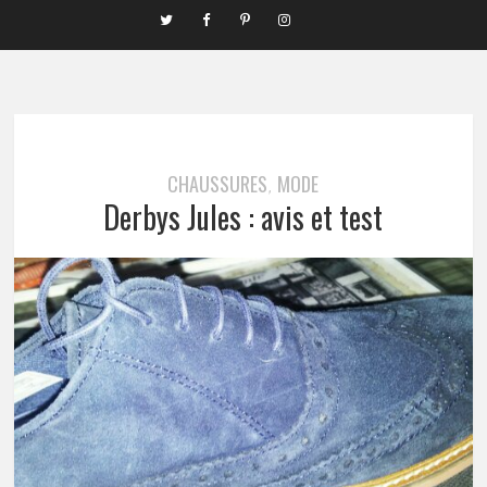
CHAUSSURES
MODE
,
Derbys Jules : avis et test