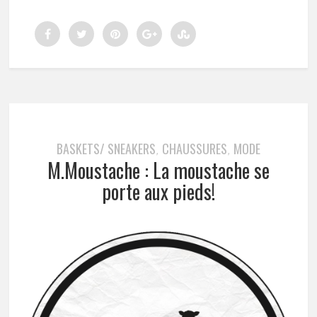
BASKETS/ SNEAKERS
CHAUSSURES
MODE
,
,
M.Moustache : La moustache se
porte aux pieds!