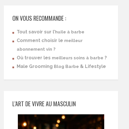
ON VOUS RECOMMANDE :
Tout savoir sur l’
huile à barbe
Comment choisir le
meilleur
abonnement vin ?
Où trouver les
?
meilleurs soins à barbe
Male Grooming
& Lifestyle
Blog Barbe
L’ART DE VIVRE AU MASCULIN