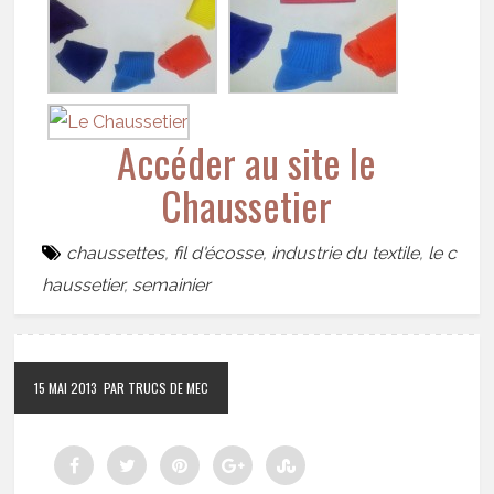
Accéder au site le
Chaussetier
chaussettes
,
fil d'écosse
,
industrie du textile
,
le c
haussetier
,
semainier
15 MAI 2013
PAR TRUCS DE MEC