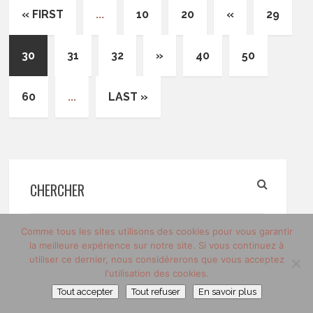
« FIRST
...
10
20
«
29
30
31
32
»
40
50
60
...
LAST »
CHERCHER
Comme tous les sites utilisons des cookies pour vous garantir
la meilleure expérience sur notre site. Si vous continuez à
utiliser ce dernier, nous considérerons que vous acceptez
l'utilisation des cookies.
Tout accepter
Tout refuser
En savoir plus