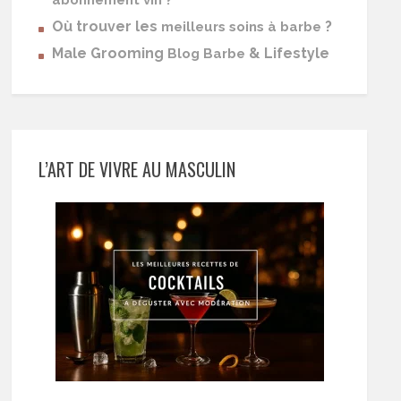
abonnement vin ?
Où trouver les
?
meilleurs soins à barbe
Male Grooming
& Lifestyle
Blog Barbe
L’ART DE VIVRE AU MASCULIN