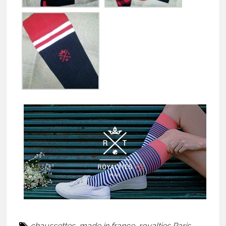
chaussettes
,
made in france
,
royalties Paris