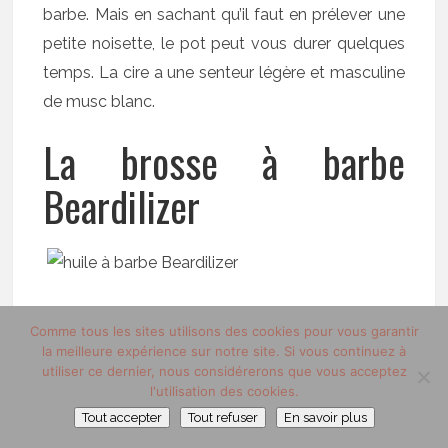
barbe. Mais en sachant qu’il faut en prélever une
petite noisette, le pot peut vous durer quelques
temps. La cire a une senteur légère et masculine
de musc blanc.
La brosse à barbe
Beardilizer
prix 29,95 euros
Comme tous les sites utilisons des cookies pour vous garantir
la meilleure expérience sur notre site. Si vous continuez à
utiliser ce dernier, nous considérerons que vous acceptez
La
brosse à barbe
s’avère être un accessoire
l'utilisation des cookies.
indispensable au quotidien! Faite avec de
Tout accepter
Tout refuser
En savoir plus
véritable poils de sanglier, cette brosse au poils