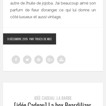
autre de l’huile de jojoba. J’ai beaucoup aimé son
parfum de fleur d’oranger, ce qui lui donne un
côté luxueux et aussi vintage.
9 DÉCEMBRE 2015
PAR TRUCS DE MEC
IDÉE CADEAU
LA BARBE
,
[idée Cadeau] La box Beardilizer,