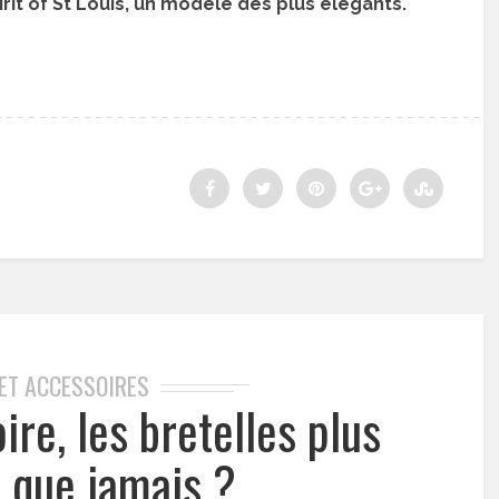
t of St Louis, un modèle des plus élégants.
 ET ACCESSOIRES
ire, les bretelles plus
 que jamais ?