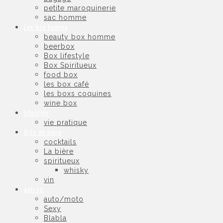
petite maroquinerie
sac homme
Les box homme
beauty box homme
beerbox
Box lifestyle
Box Spiritueux
food box
les box café
les boxs coquines
wine box
lifestyle
vie pratique
Arts de vivre
cocktails
La bière
spiritueux
whisky
vin
autres
auto/moto
Sexy
Blabla