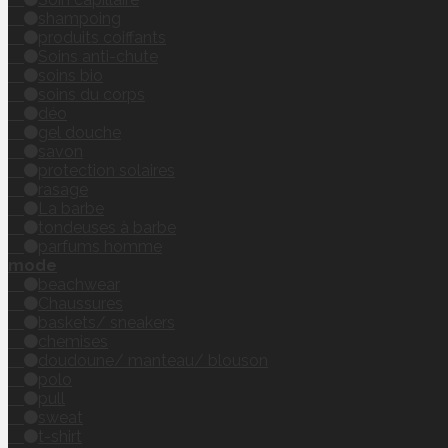
shampoing
produits coiffants
Soins anti-chute
soins bio
soins du corps
déo
gel douche
savon
protection solaires
rasage
La barbe
tondeuses à barbe
parfums homme
mode
beachwear
Chaussures
baskets/ sneakers
chemises
doudoune/ manteau/ blouson
polo
pull
sweat
t-shirt