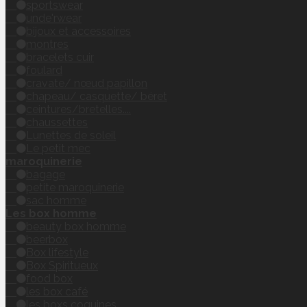
sportswear
unde'rwear
bijoux et accessoires
montres
bracelets cuir
foulard
cravate/ nœud papillon
chapeau/ casquette/ béret
ceintures/bretelles....
chaussettes
Lunettes de soleil
Le petit mec
maroquinerie
bagage
petite maroquinerie
sac homme
Les box homme
beauty box homme
beerbox
Box lifestyle
Box Spiritueux
food box
les box café
les boxs coquines