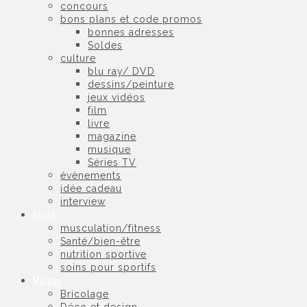
concours
bons plans et code promos
bonnes adresses
Soldes
culture
blu ray/ DVD
dessins/peinture
jeux vidéos
film
livre
magazine
musique
Séries TV
évènements
idée cadeau
interview
Sport
musculation/fitness
Santé/bien-être
nutrition sportive
soins pour sportifs
Maison
Bricolage