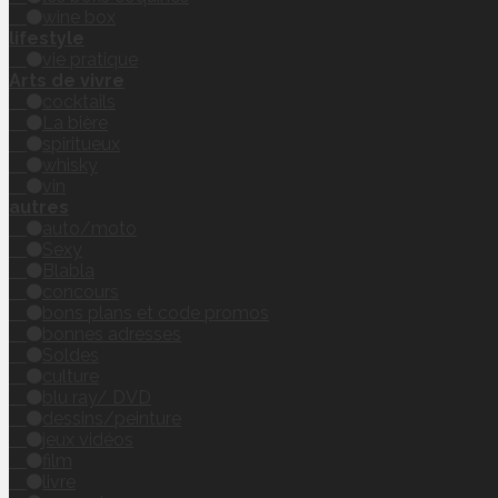
wine box
lifestyle
vie pratique
Arts de vivre
cocktails
La bière
spiritueux
whisky
vin
autres
auto/moto
Sexy
Blabla
concours
bons plans et code promos
bonnes adresses
Soldes
culture
blu ray/ DVD
dessins/peinture
jeux vidéos
film
livre