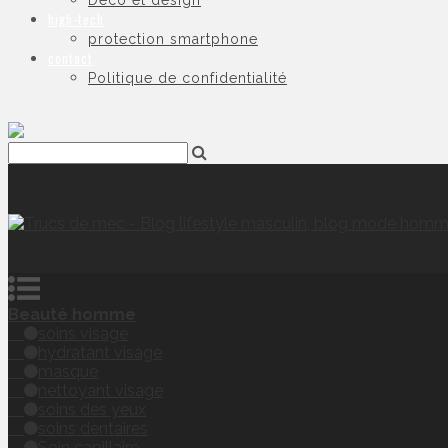
Déco et design
high-tech
protection smartphone
contact
Politique de confidentialité
Beauté homme
soins visage
hydratant visage
masque
nettoyant visage
soins des yeux
soins dentaires
Soin capillaire