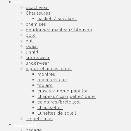
mode
beachwear
Chaussures
baskets/ sneakers
chemises
doudoune/ manteau/ blouson
polo
pull
sweat
t-shirt
sportswear
unde’rwear
bijoux et accessoires
montres
bracelets cuir
foulard
cravate/ nœud papillon
chapeau/ casquette/ béret
ceintures/bretelles….
chaussettes
Lunettes de soleil
Le petit mec
maroquinerie
bagage