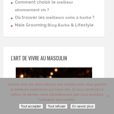
Comment choisir le
meilleur
abonnement vin ?
Où trouver les
?
meilleurs soins à barbe
Male Grooming
& Lifestyle
Blog Barbe
L’ART DE VIVRE AU MASCULIN
Comme tous les sites utilisons des cookies pour vous garantir
la meilleure expérience sur notre site. Si vous continuez à
utiliser ce dernier, nous considérerons que vous acceptez
l'utilisation des cookies.
Tout accepter
Tout refuser
En savoir plus