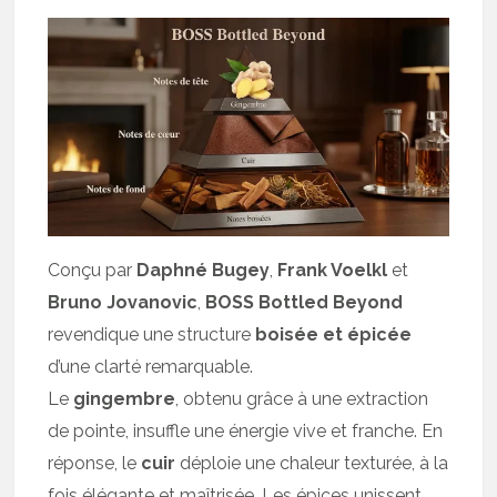
Conçu par
Daphné Bugey
,
Frank Voelkl
et
Bruno Jovanovic
,
BOSS Bottled Beyond
revendique une structure
boisée et épicée
d’une clarté remarquable.
Le
gingembre
, obtenu grâce à une extraction
de pointe, insuffle une énergie vive et franche. En
réponse, le
cuir
déploie une chaleur texturée, à la
fois élégante et maîtrisée. Les épices unissent