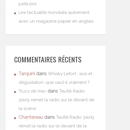
juste prix
Lire l’actualité mondiale autrement
avec un magazine papier en anglais
COMMENTAIRES RÉCENTS
Tarquini
dans
Whisky Lefort : avis et
dégustation, que vaut-il vraiment ?
dans
Trucs de mec
Teufel Radio
3sixty remet la radio sur le devant de
la scène
Chantereau
dans
Teufel Radio 3sixty
remet la radio sur le devant de la