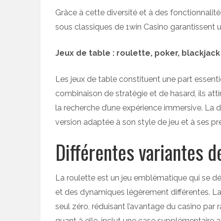
Grâce à cette diversité et à des fonctionnali
sous classiques de 1win Casino garantissent 
Jeux de table : roulette, poker, blackjac
Les jeux de table constituent une part essentie
combinaison de stratégie et de hasard, ils atti
la recherche d’une expérience immersive. La d
version adaptée à son style de jeu et à ses pr
Différentes variantes de
La roulette est un jeu emblématique qui se déc
et des dynamiques légèrement différentes. L
seul zéro, réduisant l’avantage du casino par 
quant à elle, inclut une case supplémentaire a