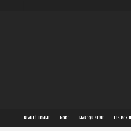
BEAUTÉ HOMME
MODE
MAROQUINERIE
LES BOX 