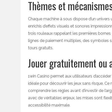
Thèmes et mécanismes
Chaque machine à sous dispose d’un univers 
enrichis d’effets visuels et sonores impression
trois rouleaux rappelant les premières borne
lignes de paiement multiples, des symboles s
tours gratuits.
Jouer gratuitement ou a
1win Casino permet aux utilisateurs d’accéd
idéale pour découvrir les jeux sans risque. Ce 
comprendre les règles avant d’investir de l’ar
avec de véritables enjeux, les mises sont flex
accessibilité maximale.