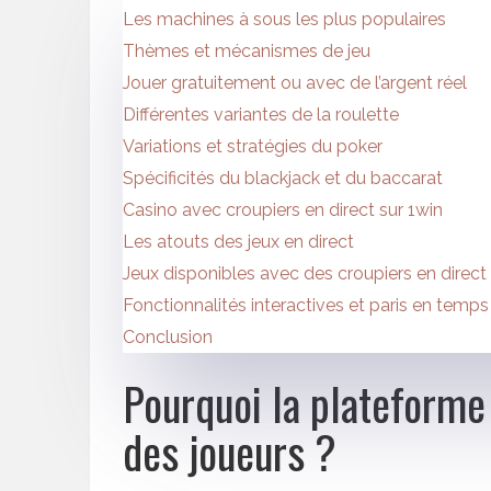
Les machines à sous les plus populaires
Thèmes et mécanismes de jeu
Jouer gratuitement ou avec de l’argent réel
Différentes variantes de la roulette
Variations et stratégies du poker
Spécificités du blackjack et du baccarat
Casino avec croupiers en direct sur 1win
Les atouts des jeux en direct
Jeux disponibles avec des croupiers en direct
Fonctionnalités interactives et paris en temps
Conclusion
Pourquoi la plateforme
des joueurs ?