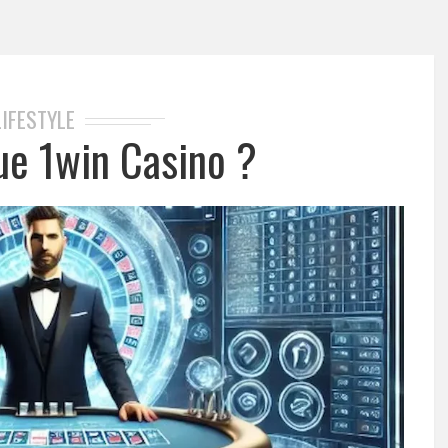
LIFESTYLE
ue 1win Casino ?