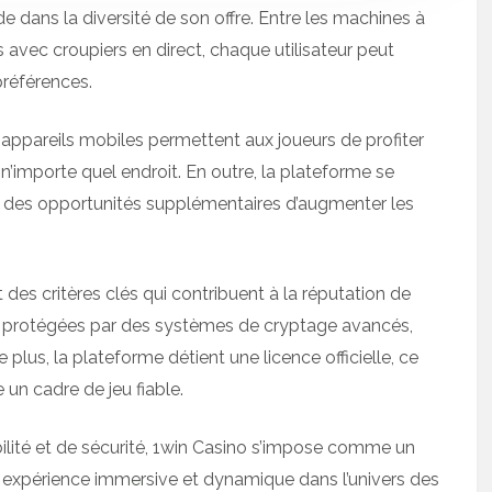
de dans la diversité de son offre. Entre les machines à
es avec croupiers en direct, chaque utilisateur peut
préférences.
s appareils mobiles permettent aux joueurs de profiter
n’importe quel endroit. En outre, la plateforme se
nt des opportunités supplémentaires d’augmenter les
des critères clés qui contribuent à la réputation de
nt protégées par des systèmes de cryptage avancés,
plus, la plateforme détient une licence officielle, ce
 un cadre de jeu fiable.
ilité et de sécurité, 1win Casino s’impose comme un
e expérience immersive et dynamique dans l’univers des