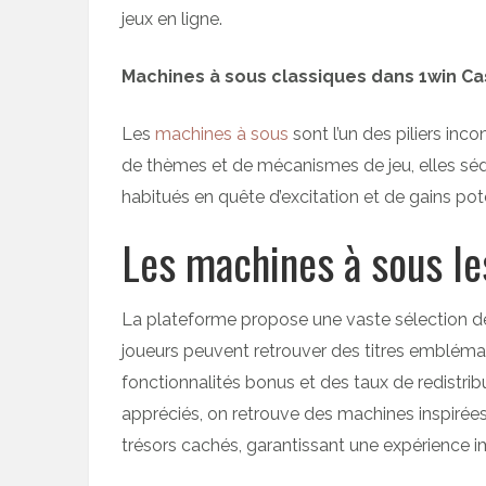
jeux en ligne.
Machines à sous classiques dans 1win Ca
Les
machines à sous
sont l’un des piliers inc
de thèmes et de mécanismes de jeu, elles séd
habitués en quête d’excitation et de gains pote
Les machines à sous le
La plateforme propose une vaste sélection d
joueurs peuvent retrouver des titres embléma
fonctionnalités bonus et des taux de redistribu
appréciés, on retrouve des machines inspirée
trésors cachés, garantissant une expérience 