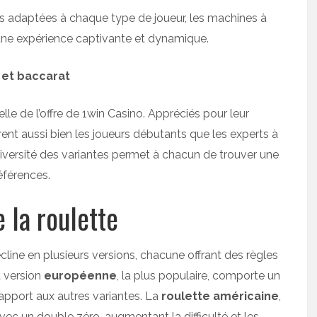
tés adaptées à chaque type de joueur, les machines à
une expérience captivante et dynamique.
k et baccarat
lle de l’offre de 1win Casino. Appréciés pour leur
rent aussi bien les joueurs débutants que les experts à
iversité des variantes permet à chacun de trouver une
éférences.
 la roulette
line en plusieurs versions, chacune offrant des règles
a version
européenne
, la plus populaire, comporte un
rapport aux autres variantes. La
roulette américaine
,
vec un double zéro, augmentant la difficulté et les