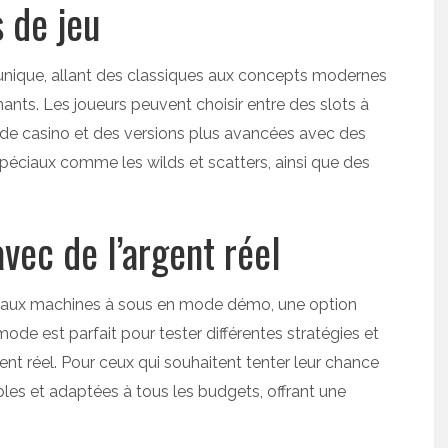
 de jeu
unique, allant des classiques aux concepts modernes
nants. Les joueurs peuvent choisir entre des slots à
s de casino et des versions plus avancées avec des
péciaux comme les wilds et scatters, ainsi que des
vec de l’argent réel
er aux machines à sous en mode démo, une option
mode est parfait pour tester différentes stratégies et
gent réel. Pour ceux qui souhaitent tenter leur chance
ibles et adaptées à tous les budgets, offrant une