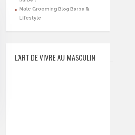
barbe
Male Grooming
&
Blog Barbe
Lifestyle
L’ART DE VIVRE AU MASCULIN