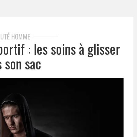
AUTÉ HOMME
rtif : les soins à glisser
s son sac