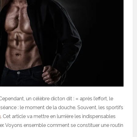
ependant, un célèbre dicton dit : « après l’effort, le
 séance : le moment de la douche. Souvent, les sportifs
g
. Cet article va mettre en lumière les indispensables
der. Voyons ensemble comment se constituer une routin