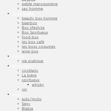
petite maroquinerie
sac homme
Les box homme
beauty box homme
beerbox
Box lifestyle
Box Spiritueux
food box
les box café
les boxs coquines
wine box
lifestyle
vie pratique
Arts de vivre
cocktails
La bière
spiritueux
whisky
vin
autres
auto/moto
Sexy
Blabla