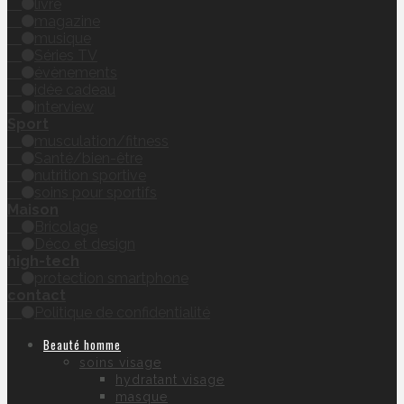
livre
magazine
musique
Séries TV
évènements
idée cadeau
interview
Sport
musculation/fitness
Santé/bien-être
nutrition sportive
soins pour sportifs
Maison
Bricolage
Déco et design
high-tech
protection smartphone
contact
Politique de confidentialité
Beauté homme
soins visage
hydratant visage
masque