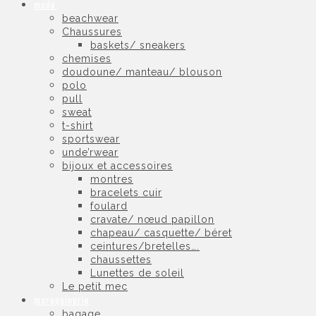
mode
beachwear
Chaussures
baskets/ sneakers
chemises
doudoune/ manteau/ blouson
polo
pull
sweat
t-shirt
sportswear
unde’rwear
bijoux et accessoires
montres
bracelets cuir
foulard
cravate/ nœud papillon
chapeau/ casquette/ béret
ceintures/bretelles….
chaussettes
Lunettes de soleil
Le petit mec
maroquinerie
bagage