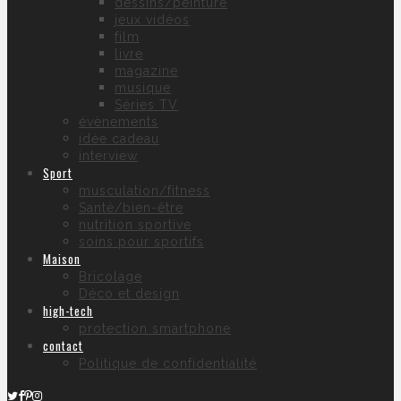
dessins/peinture
jeux vidéos
film
livre
magazine
musique
Séries TV
évènements
idée cadeau
interview
Sport
musculation/fitness
Santé/bien-être
nutrition sportive
soins pour sportifs
Maison
Bricolage
Déco et design
high-tech
protection smartphone
contact
Politique de confidentialité