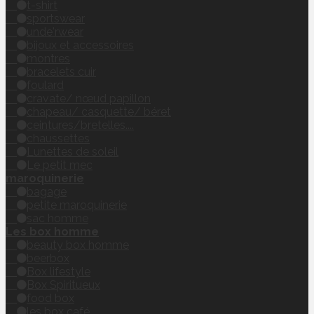
t-shirt
sportswear
unde'rwear
bijoux et accessoires
montres
bracelets cuir
foulard
cravate/ nœud papillon
chapeau/ casquette/ béret
ceintures/bretelles....
chaussettes
Lunettes de soleil
Le petit mec
maroquinerie
bagage
petite maroquinerie
sac homme
Les box homme
beauty box homme
beerbox
Box lifestyle
Box Spiritueux
food box
les box café