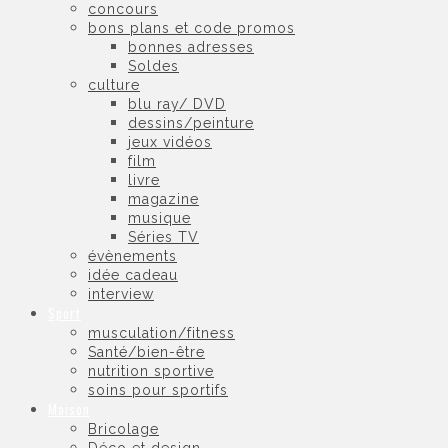
concours
bons plans et code promos
bonnes adresses
Soldes
culture
blu ray/ DVD
dessins/peinture
jeux vidéos
film
livre
magazine
musique
Séries TV
évènements
idée cadeau
interview
Sport
musculation/fitness
Santé/bien-être
nutrition sportive
soins pour sportifs
Maison
Bricolage