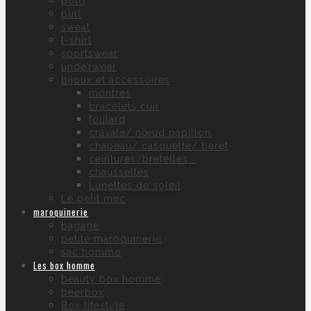
polo
pull
sweat
t-shirt
sportswear
unde’rwear
bijoux et accessoires
montres
bracelets cuir
foulard
cravate/ nœud papillon
chapeau/ casquette/ béret
ceintures/bretelles….
chaussettes
Lunettes de soleil
Le petit mec
maroquinerie
bagage
petite maroquinerie
sac homme
Les box homme
beauty box homme
beerbox
Box lifestyle