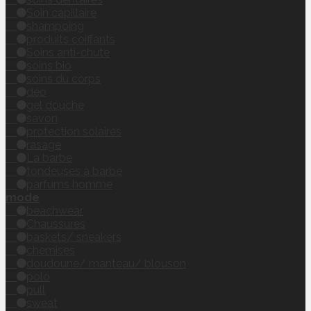
Soin capillaire
shampoing
produits coiffants
Soins anti-chute
soins bio
soins du corps
déo
gel douche
savon
protection solaires
rasage
La barbe
tondeuses à barbe
parfums homme
mode
beachwear
Chaussures
baskets/ sneakers
chemises
doudoune/ manteau/ blouson
polo
pull
sweat