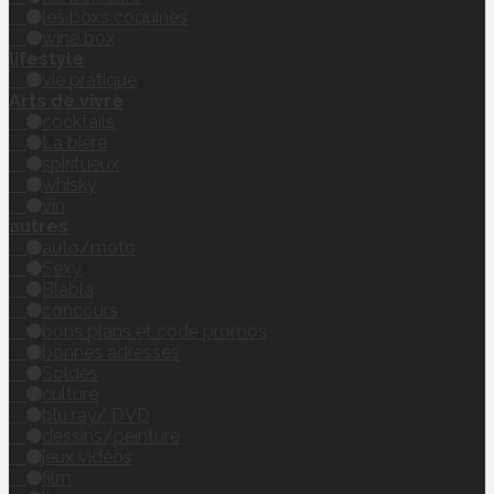
les boxs coquines
wine box
lifestyle
vie pratique
Arts de vivre
cocktails
La bière
spiritueux
whisky
vin
autres
auto/moto
Sexy
Blabla
concours
bons plans et code promos
bonnes adresses
Soldes
culture
blu ray/ DVD
dessins/peinture
jeux vidéos
film