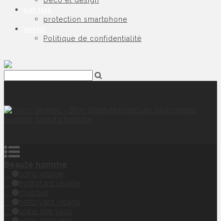
Déco et design
high-tech
protection smartphone
contact
Politique de confidentialité
Beauté homme
soins visage
hydratant visage
masque
nettoyant visage
soins des yeux
soins dentaires