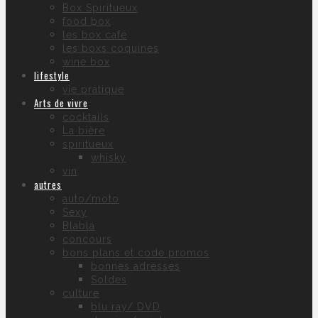
Box Spiritueux
food box
les box café
les boxs coquines
wine box
lifestyle
vie pratique
Arts de vivre
cocktails
La bière
spiritueux
whisky
vin
autres
auto/moto
Sexy
Blabla
concours
bons plans et code promos
bonnes adresses
Soldes
culture
blu ray/ DVD