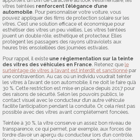
apportent un brin de caractère au look vestimentaire, les
vitres teintées
renforcent l’élégance d’une
automobile
. Pour personnaliser votre voiture, vous
pouvez appliquer des films de protection solaire sur les
vitres. C’est une solution efficace et économique pour
esthétiser des vitres un peu vieilles. Les vitres teintées
jouent un double rôle, esthétique et protecteur. Elles
protègent les passagers des rayons ultraviolets aux
heures très ensoleillées des journées estivales.
Pour rappel, il existe
une réglementation sur la teinte
des vitres des véhicules en France
. Retenez que
le
surteintage de vitres à l’avant est interdit et sanctionné
par
une contravention. Au cas où un individu voudrait teinter
les vitres à l’avant de son automobile, il ne doit le faire qu’à
30 %. Cette restriction est mise en place depuis 2017 pour
des raisons de sécurité. Selon les pouvoirs publics, le
contact visuel avec le conducteur d’un autre véhicule
facilite l’anticipation pendant la conduite. Or, cela n’est pas
possible avec des vitres avant complètement foncées.
Teintée à 30 %, la vitre conserve un assez bon niveau de
transparence, ce qui permet, par exemple, aux forces de
l’ordre d’avoir un aperçu du conducteur lors d’un contrôle.