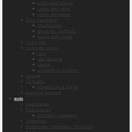
nettoyant visage
soins des yeux
soins dentaires
Soin capillaire
shampoing
produits coiffants
Soins anti-chute
soins bio
soins du corps
déo
gel douche
savon
protection solaires
rasage
La barbe
tondeuses à barbe
parfums homme
mode
beachwear
Chaussures
baskets/ sneakers
chemises
doudoune/ manteau/ blouson