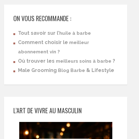
ON VOUS RECOMMANDE :
Tout savoir sur l’
huile à barbe
Comment choisir le
meilleur
abonnement vin ?
Où trouver les
?
meilleurs soins à barbe
Male Grooming
& Lifestyle
Blog Barbe
L’ART DE VIVRE AU MASCULIN